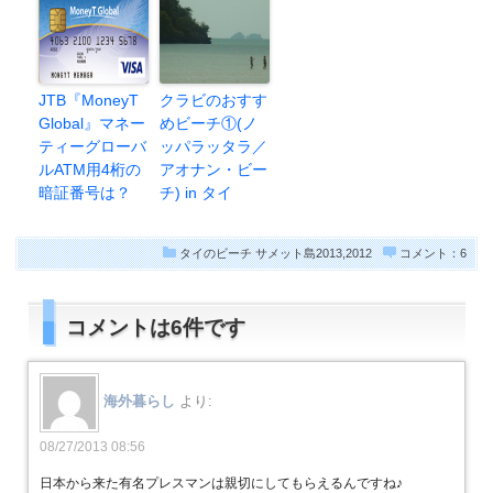
JTB『MoneyT
クラビのおすす
Global』マネー
めビーチ①(ノ
ティーグローバ
ッパラッタラ／
ルATM用4桁の
アオナン・ビー
暗証番号は？
チ) in タイ
タイのビーチ
サメット島2013,2012
コメント：6
コメントは6件です
海外暮らし
より:
08/27/2013 08:56
日本から来た有名プレスマンは親切にしてもらえるんですね♪