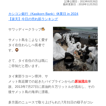
記事公開日：2013年8月26日
最終更新日：2018年11月25日
カシコン銀行（Kasikorn Bank）休業日 in 2024
【楽天】今日の売れ筋ランキング
サワッディークラップ
サメット島をこよなく愛す
タイ在住わらしべ長者で
す。
さて、タイ在住の方は既に
ご存知だと思います。
タイ東部ラヨーン県沖、サ
メット島近隣での起きたパイプラインからの
原油流出
事
故、2013年7月27日に原油約５万リットルが流出し、その
後サメット島の海岸に漂着。
多方面のニュースで取り上げられた7月31日の様子がコレ