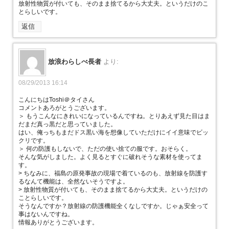
放射性物質が付いても、そのまま捨てるから大丈夫。というだけのこ
とらしいです。
返信
放浪わらしべ長者
より:
08/29/2013 16:14
こんにちはToshi＠タイさん
コメントあろがとうございます。
＞ もうこんなにきれいになっているんですね。とりあえず見た目はま
だまだ真っ黒だと思っていました。
はい、俺っちもまだドス黒い海を想像していただけにイイ意味でビッ
クリです。
＞ 何の防護もしないで、ただの使い捨ての服です。おそらく。
そんな気がしました。よく見るとすぐに破れそうな素材を使ってま
す。
> ちなみに、福島の原発事故の現場で着ているのも、放射線を防護す
るなんて機能は、全然ないそうですよ。
> 放射性物質が付いても、そのまま捨てるから大丈夫。というだけの
ことらしいです。
そうなんですか？放射線の防護機能全くなしですか。じゃぁ安全って
事はないんですね。
情報ありがとうございます。