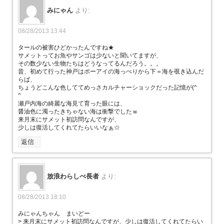
みにゃん
より:
08/28/2013 13:44
タールの被害ひどかったんですね★
サメットってお魚やサンゴは少ないと聞いてますが、
その数少ない生物たちはどうなってるんだろう。。。
昔、初めて行った神戸はポーアイの海っぺりから下＝海を覗き込んだ
らば、
ちょうどこんな色しててめっさカルチャーショックだった記憶が(^
^ゞ
瀬戸内海の綺麗な海見て育った眼には、
醤油色に濁ったきちゃない海は衝撃でしたｗ
来月末にサメット初訪問なんですが、
少しは復活してくれてたらいいなぁ☆
返信
放浪わらしべ長者
より:
08/28/2013 18:10
みにゃんちゃん まいどー
> 来月末にサメット初訪問なんですが、少しは復活してくれてたらい