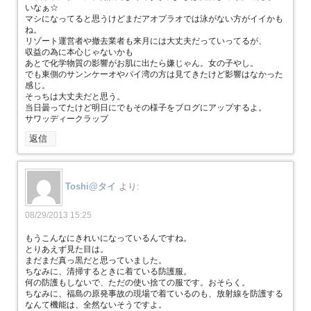
いなぁ☆
マシになってると思うけどまだアオプラオでは泳がない方がイイかも
ね。
リゾート運営者や撤去業者も来月には大丈夫だっていってるが、
収益の為に本心じゃないかも
あとで化学物質の影響がお肌に出たら嫌じゃん。女の子やし。
でも東側のサンンケーオやパイ湾の方は見てきたけど影響はなかった
感じ。
そっちは大丈夫だと思う。
当日曇ってたけど明日にでもその様子をブログにアップするよ。
サワッディークラップ
返信
Toshi@タイ
より:
08/29/2013 15:25
もうこんなにきれいになっているんですね。
とりあえず見た目は。
まだまだ真っ黒だと思っていました。
ちなみに、清掃するときに着ている防護服。
何の防護もしないで、ただの使い捨ての服です。おそらく。
ちなみに、福島の原発事故の現場で着ているのも、放射線を防護する
なんて機能は、全然ないそうですよ。