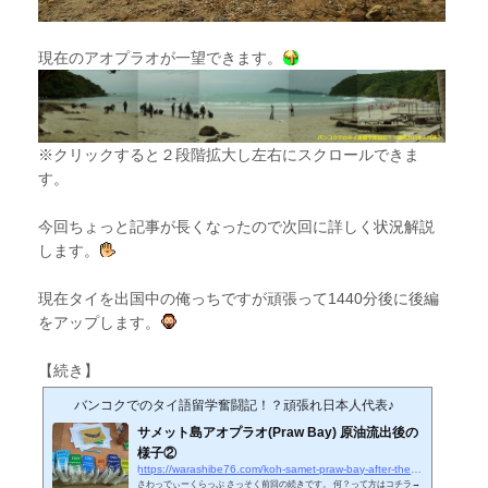
現在のアオプラオが一望できます。
※クリックすると２段階拡大し左右にスクロールできま
す。
今回ちょっと記事が長くなったので次回に詳しく状況解説
します。
現在タイを出国中の俺っちですが頑張って1440分後に後編
をアップします。
【続き】
バンコクでのタイ語留学奮闘記！？頑張れ日本人代表♪
サメット島アオプラオ(Praw Bay) 原油流出後の
様子②
https://warashibe76.com/koh-samet-praw-bay-after-the-oil-spill-no2
さわっでぃーくらっぷ さっそく前回の続きです。 何？って方はコチラ→