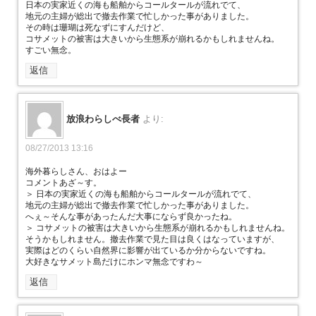
日本の実家近くの海も船舶からコールタールが流れでて、
地元の主婦が総出で撤去作業で忙しかった事がありました。
その時は珊瑚は死なずにすんだけど、
コサメットの被害は大きいから生態系が崩れるかもしれませんね。
すごい無念。
返信
放浪わらしべ長者
より:
08/27/2013 13:16
海外暮らしさん、おはよー
コメントあざ～す。
＞ 日本の実家近くの海も船舶からコールタールが流れでて、
地元の主婦が総出で撤去作業で忙しかった事がありました。
へぇ～そんな事があったんだ大事にならず良かったね。
＞ コサメットの被害は大きいから生態系が崩れるかもしれませんね。
そうかもしれません。撤去作業で見た目は良くはなっていますが、
実際はどのくらい自然界に影響が出ているか分からないですね。
大好きなサメット島だけにホンマ無念ですわ～
返信