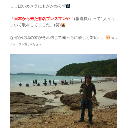
しょぼいカメラにもかかわらず
「
日本から来た有名プレスマンや！
(報道員)」って1人イキ
まいて取材してました。(笑)
なぜか現場の皆がそれ信じて俺っちに優しく対応。。
彼ら
ジョーダン通じんなぁ～