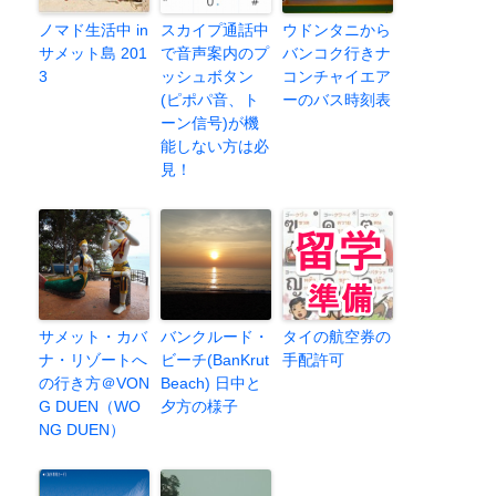
ノマド生活中 in
スカイプ通話中
ウドンタニから
サメット島 201
で音声案内のプ
バンコク行きナ
3
ッシュボタン
コンチャイエア
(ピポパ音、ト
ーのバス時刻表
ーン信号)が機
能しない方は必
見！
サメット・カバ
バンクルード・
タイの航空券の
ナ・リゾートへ
ビーチ(BanKrut
手配許可
の行き方＠VON
Beach) 日中と
G DUEN（WO
夕方の様子
NG DUEN）