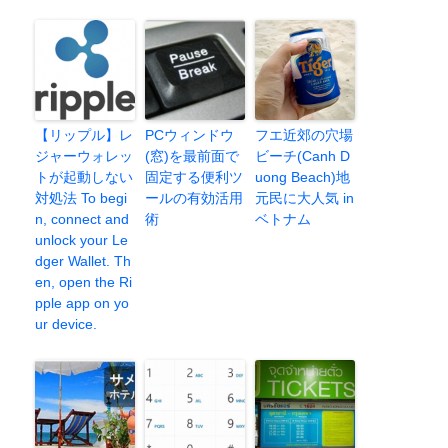
【リップル】レ
PCウィンドウ
フエ近郊の穴場
ジャーウォレッ
(窓)を最前面で
ビーチ(Canh D
トが起動しない
固定する便利ツ
uong Beach)地
対処法 To begi
ールの有効活用
元民に大人気 in
n, connect and
術
ベトナム
unlock your Le
dger Wallet. Th
en, open the Ri
pple app on yo
ur device.