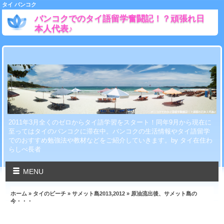
タイ バンコク
バンコクでのタイ語留学奮闘記！？頑張れ日
本人代表♪
2011年3月全くのゼロからタイ語学習をスタート！同年9月から現在に
至ってはタイのバンコクに滞在中。バンコクの生活情報やタイ語留学
でのおすすめ勉強法や教材などをご紹介していきます。by タイ在住わ
らしべ長者
MENU
ホーム
»
タイのビーチ
»
サメット島2013,2012
» 原油流出後、サメット島の
今・・・