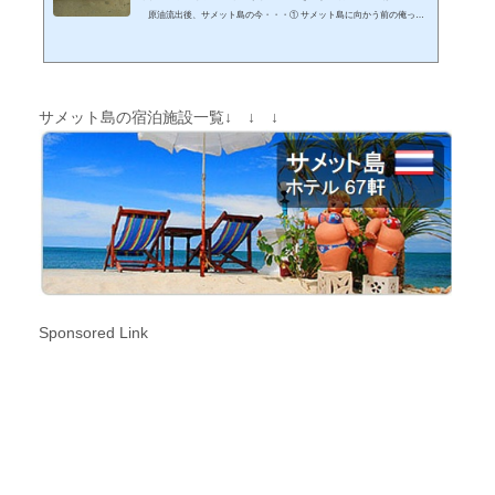
原油流出後、サメット島の今・・・① サメット島に向かう前の俺っち
のイメージはこんなんでした。 サメット島のナダン港がある北部は原油
流出で真っ黒 っかし。。。 一向に原油が広がっている様子がない。。
向こうに見えるのがサメット島 言われてみれば以前より多少黒く濁って
る感はありましたが、当日天候が悪かっただけかもしれません。 皆さん
は、どう見えますか？ナダン港の海水の様子です。 ナダン港に到着後、
サメット島の宿泊施設一覧↓ ↓ ↓
い...
Sponsored Link