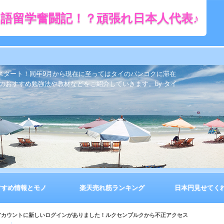
語留学奮闘記！？頑張れ日本人代表♪
をスタート！同年9月から現在に至ってはタイのバンコクに滞在
のおすすめ勉強法や教材などをご紹介していきます。by タイ
すすめ情報とモノ
楽天売れ筋ランキング
日本円見せてく
ote アカウントに新しいログインがありました！ルクセンブルクから不正アクセス