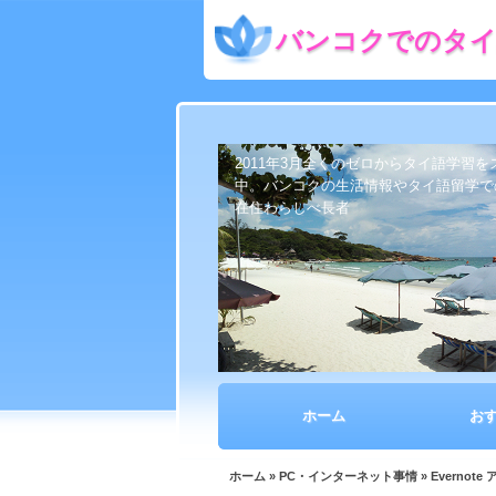
バンコクでのタイ
2011年3月全くのゼロからタイ語学習
中。バンコクの生活情報やタイ語留学で
在住わらしべ長者
ホーム
お
ホーム
»
PC・インターネット事情
» Evern