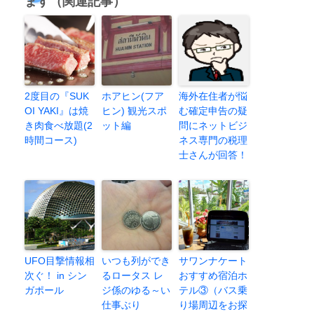
ます（関連記事）
2度目の『SUK
ホアヒン(フア
海外在住者が悩
OI YAKI』は焼
ヒン) 観光スポ
む確定申告の疑
き肉食べ放題(2
ット編
問にネットビジ
時間コース)
ネス専門の税理
士さんが回答！
UFO目撃情報相
いつも列ができ
サワンナケート
次ぐ！ in シン
るロータス レ
おすすめ宿泊ホ
ガポール
ジ係のゆる～い
テル③（バス乗
仕事ぶり
り場周辺をお探