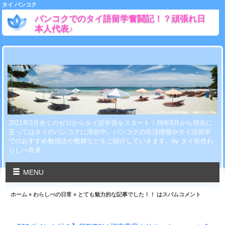
タイ バンコク
バンコクでのタイ語留学奮闘記！？頑張れ日
本人代表♪
2011年3月全くのゼロからタイ語学習をスタート！同年9月から現在に
至ってはタイのバンコクに滞在中。バンコクの生活情報やタイ語留学
でのおすすめ勉強法や教材などをご紹介していきます。by タイ在住わ
らしべ長者
MENU
ホーム
»
わらしべの日常
» とても魅力的な記事でした！！ はスパムコメント