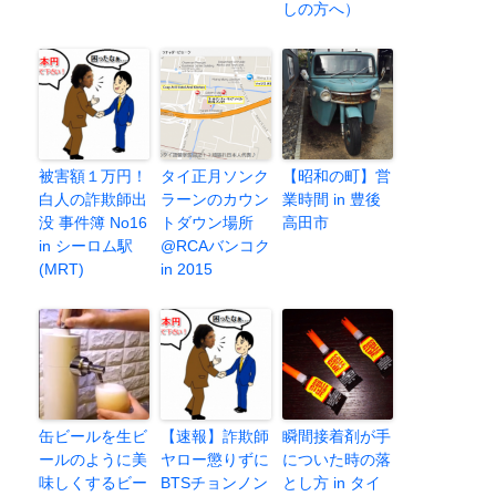
しの方へ）
被害額１万円！
タイ正月ソンク
【昭和の町】営
白人の詐欺師出
ラーンのカウン
業時間 in 豊後
没 事件簿 No16
トダウン場所
高田市
in シーロム駅
@RCAバンコク
(MRT)
in 2015
缶ビールを生ビ
【速報】詐欺師
瞬間接着剤が手
ールのように美
ヤロー懲りずに
についた時の落
味しくするビー
BTSチョンノン
とし方 in タイ