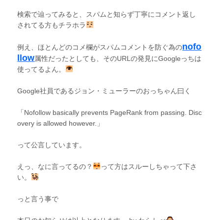
検索で辿ってみると、スパムと知らず丁寧にコメント返し
されてる方もチラホラ
nofo
例え、ほとんどのコメ欄がスパムコメントを防ぐ為の
llow
属性だったとしても、そのURLの発見にGoogleっちは
使ってるよん。
Google社員であるジョン・ミューラーのおっちゃん曰く
「Nofollow basically prevents PageRank from passing. Disc
overy is allowed however.」
って公言しています。
えっ、なに言ってるの？
って方はスルーしちゃって下さ
い。
っと言う事で