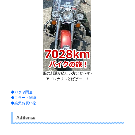
脳に刺激が欲しい方はどうぞ♪
アドレナリンどばばーっ！
◆パタヤ関連
◆コラート関連
◆楽天お買い物
AdSense