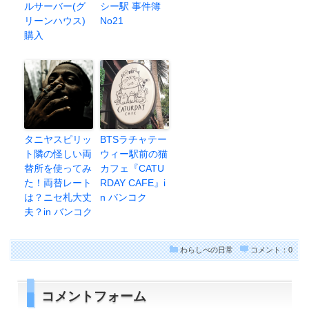
ルサーバー(グ
シー駅 事件簿
リーンハウス)
No21
購入
タニヤスピリッ
BTSラチャテー
ト隣の怪しい両
ウィー駅前の猫
替所を使ってみ
カフェ『CATU
た！両替レート
RDAY CAFE』i
は？ニセ札大丈
n バンコク
夫？in バンコク
わらしべの日常
コメント：0
コメントフォーム