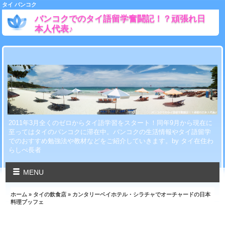
タイ バンコク
バンコクでのタイ語留学奮闘記！？頑張れ日
本人代表♪
2011年3月全くのゼロからタイ語学習をスタート！同年9月から現在に
至ってはタイのバンコクに滞在中。バンコクの生活情報やタイ語留学
でのおすすめ勉強法や教材などをご紹介していきます。by タイ在住わ
らしべ長者
MENU
ホーム
»
タイの飲食店
» カンタリーベイホテル・シラチャでオーチャードの日本
料理ブッフェ