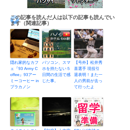
この記事を読んだ人は以下の記事も読んでい
ます（関連記事）
隠れ家的なカフ
パソコン、スマ
【号外】松井秀
ェ『93 Army C
ホを持たない５
喜選手 現役引
offee』93アー
日間の生活で感
退表明！また一
ミーコーヒー in
じた事。
人の男前が去っ
プラカノン
て行ったよ