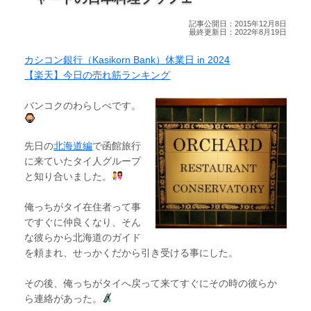
記事公開日：2015年12月8日
最終更新日：2022年8月19日
カシコン銀行（Kasikorn Bank）休業日 in 2024
【楽天】今日の売れ筋ランキング
バンコクのわらしべです。
先日の
北海道編
で函館旅行
に来ていたタイ人グループ
と知り合いました。
俺っちがタイ在住者って事
ですぐに仲良くなり、そん
な彼らから北海道のガイド
を頼まれ、せっかくだから引き受ける事にした。
その後、俺っちがタイへ戻って来てすぐにその時の彼らか
ら連絡があった。