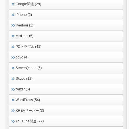
Google関連 (29)
iPhone (2)
livedoor (1)
MixHost (5)
PCトラブル (45)
povo (4)
ServerQueen (6)
Skype (12)
twitter (5)
WordPress (54)
XREAサーバー (3)
YouTube関連 (22)