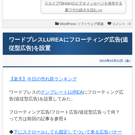
スカイプ(Skype)のビデオメッセージを保存する
裏ワザの続きを読む »»
WordPress
ソフトウェア関連
コメント：0
ワードプレスLUREAにフローティング広告(追
従型広告)を設置
2013年10月11日（金）
【楽天】今日の売れ筋ランキング
ワードプレスの
テンプレートLUREA
にフローティング広
告(追従型広告)を設置してみた。
フローティング広告/フロート広告/追従型広告って何？
って方は前回の記事を参照⇓
◆
下にスクロールしても固定してついて来る広告バナー