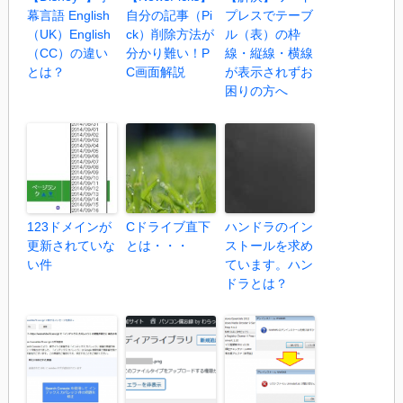
幕言語 English
自分の記事（Pi
プレスでテーブ
（UK）English
ck）削除方法が
ル（表）の枠
（CC）の違い
分かり難い！P
線・縦線・横線
とは？
C画面解説
が表示されずお
困りの方へ
123ドメインが
Cドライブ直下
ハンドラのイン
更新されていな
とは・・・
ストールを求め
い件
ています。ハン
ドラとは？