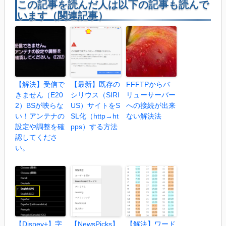
この記事を読んだ人は以下の記事も読んで
います（関連記事）
【解決】受信で
【最新】既存の
FFFTPからバ
きません（E20
シリウス（SIRI
リューサーバー
2）BSが映らな
US）サイトをS
への接続が出来
い！アンテナの
SL化（http→ht
ない解決法
設定や調整を確
pps）する方法
認してくださ
い。
【Disney+】字
【NewsPicks】
【解決】ワード