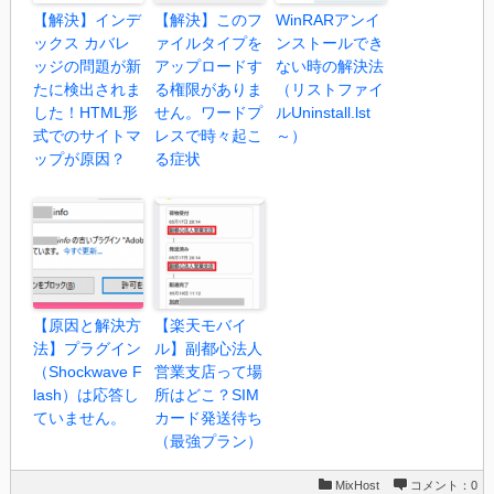
【解決】インデ
【解決】このフ
WinRARアンイ
ックス カバレ
ァイルタイプを
ンストールでき
ッジの問題が新
アップロードす
ない時の解決法
たに検出されま
る権限がありま
（リストファイ
した！HTML形
せん。ワードプ
ルUninstall.lst
式でのサイトマ
レスで時々起こ
～）
ップが原因？
る症状
【原因と解決方
【楽天モバイ
法】プラグイン
ル】副都心法人
（Shockwave F
営業支店って場
lash）は応答し
所はどこ？SIM
ていません。
カード発送待ち
（最強プラン）
MixHost
コメント：0