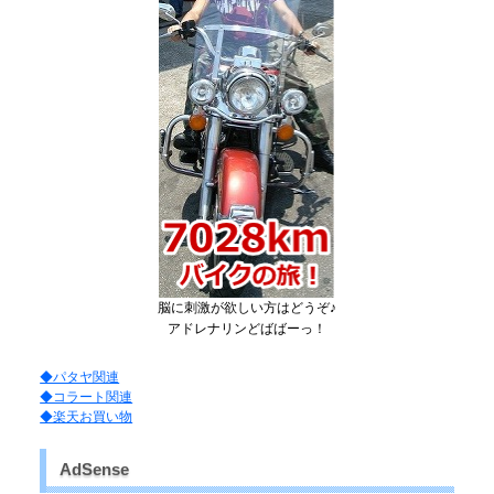
脳に刺激が欲しい方はどうぞ♪
アドレナリンどばばーっ！
◆パタヤ関連
◆コラート関連
◆楽天お買い物
AdSense