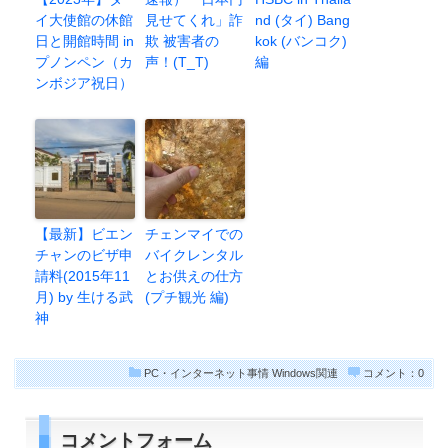
イ大使館の休館
見せてくれ」詐
nd (タイ) Bang
日と開館時間 in
欺 被害者の
kok (バンコク)
プノンペン（カ
声！(T_T)
編
ンボジア祝日）
【最新】ビエン
チェンマイでの
チャンのビザ申
バイクレンタル
請料(2015年11
とお供えの仕方
月) by 生ける武
(プチ観光 編)
神
PC・インターネット事情
Windows関連
コメント：0
コメントフォーム