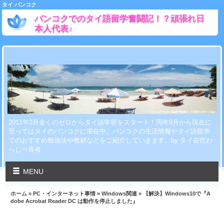
タイ バンコク
バンコクでのタイ語留学奮闘記！？頑張れ日
本人代表♪
2011年3月全くのゼロからタイ語学習をスタート！同年9月から現在に
至ってはタイのバンコクに滞在中。バンコクの生活情報やタイ語留学
でのおすすめ勉強法や教材などをご紹介していきます。by タイ在住わ
らしべ長者
MENU
ホーム
»
PC・インターネット事情
»
Windows関連
» 【解決】Windows10で『A
dobe Acrobat Reader DC は動作を停止しました』