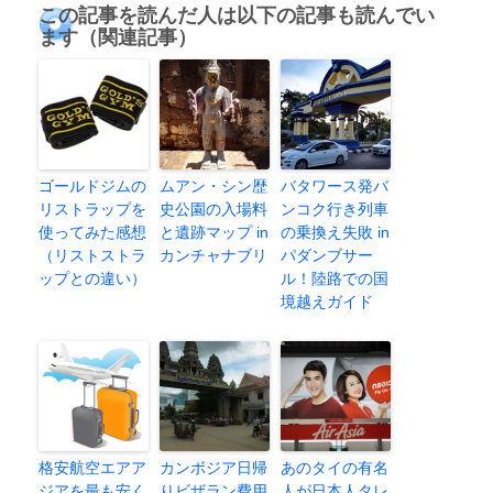
この記事を読んだ人は以下の記事も読んでい
ます（関連記事）
ゴールドジムの
ムアン・シン歴
バタワース発バ
リストラップを
史公園の入場料
ンコク行き列車
使ってみた感想
と遺跡マップ in
の乗換え失敗 in
（リストストラ
カンチャナブリ
パダンブサー
ップとの違い）
ル！陸路での国
境越えガイド
格安航空エアア
カンボジア日帰
あのタイの有名
ジアを最も安く
りビザラン費用
人が日本人タレ