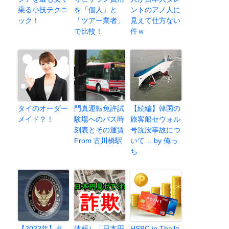
乗る小技テクニ
を「個人」と
ントのアノ人に
ック！
「ツアー業者」
見えて仕方ない
で比較！
件ｗ
タイのオーダー
門真運転免許試
【続編】韓国の
メイド？！
験場へのバス時
旅客船セウォル
刻表とその運賃
号沈没事故につ
From 古川橋駅
いて… by 俺っ
ち
【2023年】タ
速報）「日本円
HSBC in Thaila