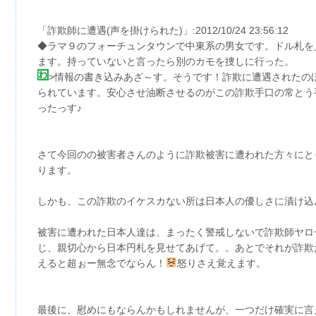
「詐欺師に遭遇(声を掛けられた)」:2012/10/24 23:56:12
◆ラマ９のフォーチュンタウンで中東系の男女です。ドル札を
ます。持っていないと言ったら別のカモを捜しに行った。
>情報の書き込みあざ～す。そうです！詐欺に遭遇されたの
られています。安心させ油断させるのがこの詐欺手口の常とう
ったっす♪
さて今回のの被害者さんのように詐欺被害に遭われた方々にと
ります。
しかも、この詐欺のイケスカない所は日本人の優しさに漬け込
被害に遭われた日本人達は、まったく警戒しないで詐欺師ヤロ
じ、親切心から日本円札を見せてあげて。。あとでそれが詐欺
えると超ぉー無念でならん！
怒りさえ覚えます。
最後に、慰めにもならんかもしれませんが、一つだけ確実に言