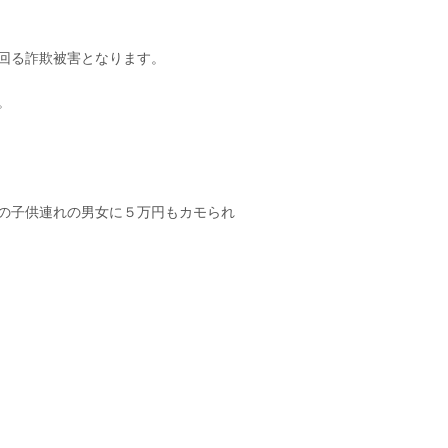
回る詐欺被害となります。
。
の子供連れの男女に５万円もカモられ