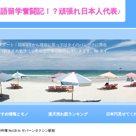
語留学奮闘記！？頑張れ日本人代表♪
をスタート！同年9月から現在に至ってはタイのバンコクに滞在
のおすすめ勉強法や教材などをご紹介していきます。by タイ
すすめ情報とモノ
楽天売れ筋ランキング
日本円見せてく
簿 No18 in サパーンタクシン駅前