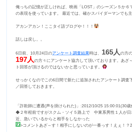
俺っちの記憶が正しければ、映画「LOST」のシーズン５か６で
の表現を使っています。 最近では、確かスパイダーマンでも
アカンアカン！ここタイ語ブログや！！！
話しは戻し。。
165人
6日前、10月24日の
アンケート調査結果
時は、
の方の
197人
の方々にアンケート協力して頂いております。あざ～
ト回答が頂けるのではないかと思っています。
せっかくなのでこの6日間で新たに追加されたアンケート調査
／回答しておきます。
「詐欺師に遭遇(声を掛けられた)」:2012/10/25 15:00:01(30歳
◆２年程前ですがスクム・ソイ５路上で 中東系男性１人が日
近、急いでいるからと相手をしなかった
>コメントあざ～す！相手にしないのが一番っす！えぇ！？