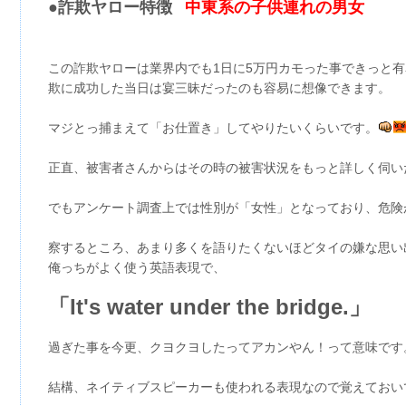
●詐欺ヤロー特徴
中東系の子供連れの男女
この詐欺ヤローは業界内でも1日に5万円カモった事できっと有
欺に成功した当日は宴三昧だったのも容易に想像できます。
マジとっ捕まえて「お仕置き」してやりたいくらいです。
正直、被害者さんからはその時の被害状況をもっと詳しく伺い
でもアンケート調査上では性別が「女性」となっており、危険
察するところ、あまり多くを語りたくないほどタイの嫌な思い
俺っちがよく使う英語表現で、
「It's water under the bridge.」
過ぎた事を今更、クヨクヨしたってアカンやん！って意味です
結構、ネイティブスピーカーも使われる表現なので覚えておい