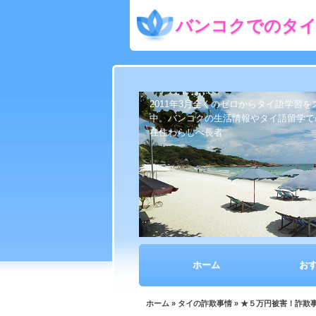
バンコクでのタイ
2011年3月全くのゼロからタイ語学習
中。バンコクの生活情報やタイ語留学で
在住わらしべ長者
ホーム
お
ホーム
»
タイの詐欺事情
» ★５万円被害！詐欺事件