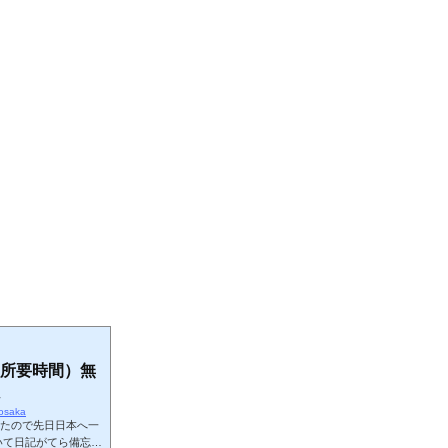
所要時間）無
nosaka
あったので先日日本へ一
いて日記がてら備忘録