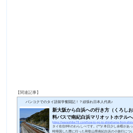
【関連記事】
バンコクでのタイ語留学奮闘記！？頑張れ日本人代表♪
新大阪から白浜への行き方（くろしお
料バスで南紀白浜マリオットホテルへ
https://warashibe76.com/how-to-go-to-shirahama-from-shi
タイ在住8年のわらしべです。(^^)/ 本日少し余暇が
時帰国した際に行った和歌山県南紀白浜の小旅行につ