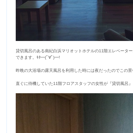
貸切風呂のある南紀白浜マリオットホテルの11階エレベータ
できます。ｷﾀ━(ﾟ∀ﾟ)━!
昨晩の大浴場の露天風呂を利用した時には夜だったのでこの景
直ぐに待機していた11階フロアスタッフの女性が『貸切風呂