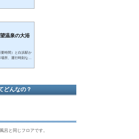
白浜と言えば海水浴場
いますが、最近になっ
。
( *´艸｀) 今回の和
ットホテル』 そ
お洒落なルーフ...
望温泉の大浴
所要時間）と白浜駅か
車場所、運行時刻など
続きとなります。 大
やく和歌山の白浜駅に
ットホテルまで辿り着
南紀白浜マリオットホ
に広々としてい...
てどんなの？
天風呂と同じフロアです。