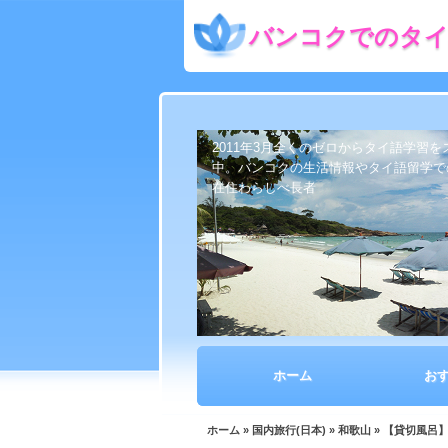
バンコクでのタイ
2011年3月全くのゼロからタイ語学習
中。バンコクの生活情報やタイ語留学で
在住わらしべ長者
ホーム
お
ホーム
»
国内旅行(日本)
»
和歌山
» 【貸切風呂