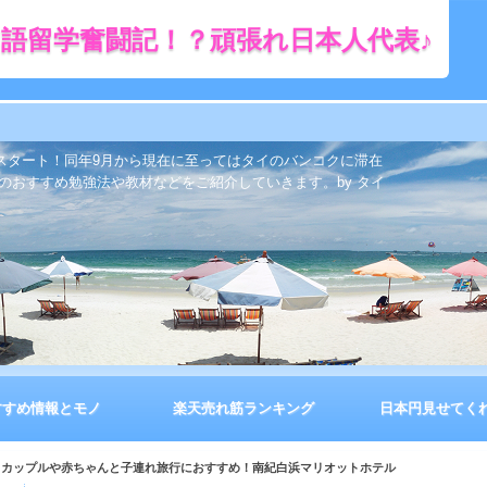
語留学奮闘記！？頑張れ日本人代表♪
をスタート！同年9月から現在に至ってはタイのバンコクに滞在
のおすすめ勉強法や教材などをご紹介していきます。by タイ
すすめ情報とモノ
楽天売れ筋ランキング
日本円見せてく
】カップルや赤ちゃんと子連れ旅行におすすめ！南紀白浜マリオットホテル