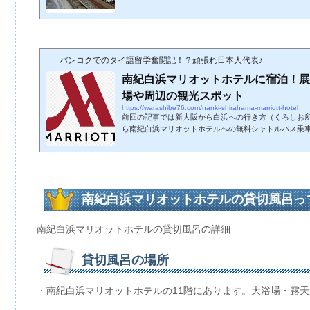
としてBLOGに綴っておきます。 20代の時には南紀
やビーチでのバーベキューなどを思い浮かべるかと思
てはやはり白浜温泉が一番の楽しみに感じる年頃です
歌山旅行で宿泊する事にしたホテルは『南紀白浜マリオ
う、あのバンコクにもあるマリオットホテルです。以前に
バンコクでのタイ語留学奮闘記！？頑張れ日本人代表♪
南紀白浜マリオットホテルに宿泊！展
場や周辺の観光スポット
https://warashibe76.com/nanki-shirahama-marriott-hotel
前回の記事では新大阪から白浜への行き方（くろしお
ら南紀白浜マリオットホテルへの無料シャトルバス乗
の情報をシェアしました。 と言うワケで今回は前回の
阪から特急列車くろしおに乗って約2時間20分、よう
到着、そしてバスを乗り継ぎ宿泊する南紀白浜マリオ
いた。 【前回の記事】 旅の疲れを癒す為、さっそく
テルのチェックイン手続きをする。 ロビーはこんな感じ
南紀白浜マリオットホテルの貸切風呂っ
南紀白浜マリオットホテルの貸切風呂の詳細
貸切風呂の場所
・南紀白浜マリオットホテルの11階にあります。大浴場・露