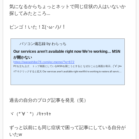
気になるからちょっとネットで同じ症状の人はいないか
探してみたところ...
ビンゴ！いた！Σ(･ω･ﾉ)ﾉ！
パソコン備忘録 by わらっち
Our services aren't available right now We're working… MSN
が開かない
https://warashibe76.com/pc-memo/?p=672
PCを立ち上げ、 トップ画面にしているMSNを開こうとすると なぜかこんな画面が表示。(ﾟﾛﾟ;)ｴｪ
ｯ!? ※クリックすると拡大 Our services aren't available right nowWe're working to restore all services
as soon as possible. Please check back soon. もう一度試しても結果は同じ。 ちなみに他のWEBサ
イトのは今まで通りOpenできます。 じゃぁ、MSNのサーバーだけが一時的にダウンしてるのか
な？ そういえば、今年に同じ症状を１度経験した記憶がある。。。 まぁこっちがどう...
過去の自分のブログ記事を発見（笑）
ヾ（*´∀｀*）ﾉｷｬｯｷｬ
ずっと以前にも同じ症状で困って記事にしている自分が
いたw