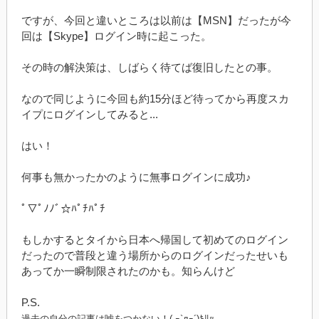
ですが、今回と違いところは以前は【MSN】だったが今
回は【Skype】ログイン時に起こった。
その時の解決策は、しばらく待てば復旧したとの事。
なので同じように今回も約15分ほど待ってから再度スカ
イプにログインしてみると...
はい！
何事も無かったかのように無事ログインに成功♪
ﾟ▽ﾟﾉﾉﾞ☆ﾊﾟﾁﾊﾟﾁ
もしかするとタイから日本へ帰国して初めてのログイン
だったので普段と違う場所からのログインだったせいも
あってか一瞬制限されたのかも。知らんけど
P.S.
過去の自分の記事は嘘をつかない！( ｰ`дｰ´)ｷﾘｯ