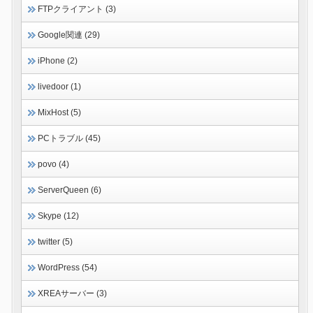
FTPクライアント (3)
Google関連 (29)
iPhone (2)
livedoor (1)
MixHost (5)
PCトラブル (45)
povo (4)
ServerQueen (6)
Skype (12)
twitter (5)
WordPress (54)
XREAサーバー (3)