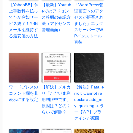
【YahooBB】休
【最新】Youtub
「WordPress管
止手数料を払っ
eでのアドセン
理画面へのアク
てたが突如サー
ス報酬の確認方
セスが拒否され
ビス終了！YBB
法（アドセンス
ました」エック
メールを維持す
管理画面）
スサーバーでW
る最安値の方法
Pインストール
直後
ワードプレスの
【解決】メルカ
【解決】Fatal e
コメント欄を非
リ「ただいま利
rror: Cannot re
表示にする設定
用制限中です」
declare add_m
原因は？どのく
y_quicktag エラ
らいで解除？
ー【WP】プラ
グインが原因