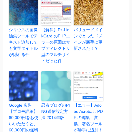
シリウスの画像
【解決】Pz-Lin
バリュードメイ
編集ツールでテ
kCard のPHPエ
ンでとったドメ
キスト追加して
ラーの原因はサ
インが勝手に更
も文字タイトル
ブディレクトリ
新された！？
が隠れる件
型のマルチサイ
トだった件
Google 広告
忍者ブログのPI
【エラー】Ado
【プロモ詳細】
NG送信設定方
be Acrobat : PD
60,000円をお使
法 2014年版
F の編集、変
いいただくと、
換、署名ツール
60,000円の無料
が勝手に追加！