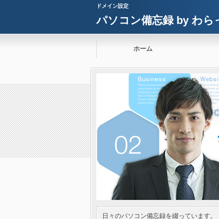
ドメイン設定
パソコン備忘録 by わら
ホーム
日々のパソコン備忘録を綴っています。