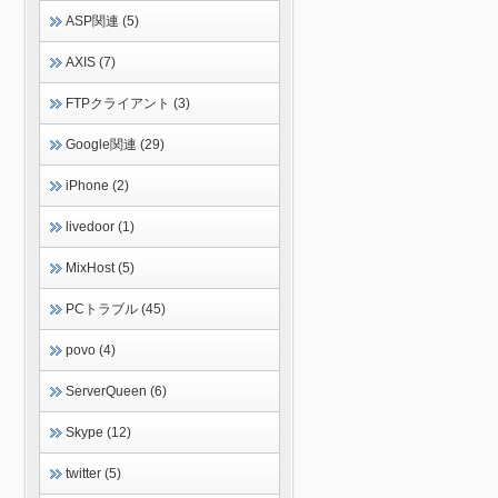
ASP関連 (5)
AXIS (7)
FTPクライアント (3)
Google関連 (29)
iPhone (2)
livedoor (1)
MixHost (5)
PCトラブル (45)
povo (4)
ServerQueen (6)
Skype (12)
twitter (5)