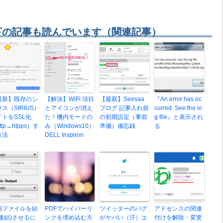
下の記事も読んでいます（関連記事）
最新】既存のシ
【解決】WiFi 項目
【最新】Seesaa
『An error has oc
ス（SIRIUS）
とアイコンが消え
ブログ 記事入れ前
curred. See the lo
イトをSSL化
た！機内モードの
の初期設定（事前
g file』と表示され
ttp→htpps）す
み（Windows10）
準備）備忘録
る
方法
DELL Inspiron
画ファイルを結
PDFでハイパーリ
ツイッターのバグ
アドセンスの関連
(連結)させるに
ンクを埋め込む方
がヤバい（汗）エ
付けを解除・変更