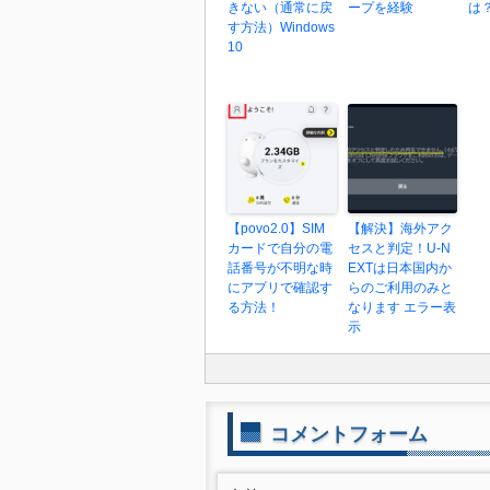
きない（通常に戻
ープを経験
は？
す方法）Windows
10
【povo2.0】SIM
【解決】海外アク
カードで自分の電
セスと判定！U-N
話番号が不明な時
EXTは日本国内か
にアプリで確認す
らのご利用のみと
る方法！
なります エラー表
示
コメントフォーム