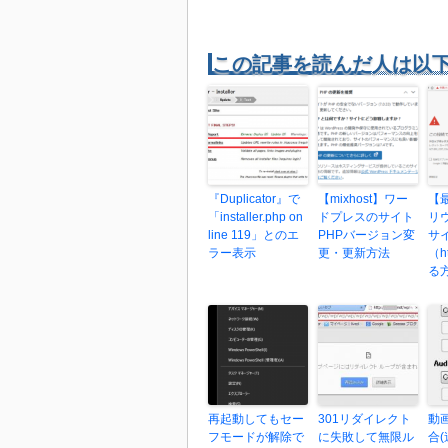
この記事を読んだ人は以
『Duplicator』で
【mixhost】ワー
【
「installer.php on
ドプレスのサイト
リウ
line 119」とのエ
PHPバージョン変
サ
ラー表示
更・更新方法
（h
る
再起動してもセー
301リダイレクト
動
フモードが解除で
に失敗して無限ル
合