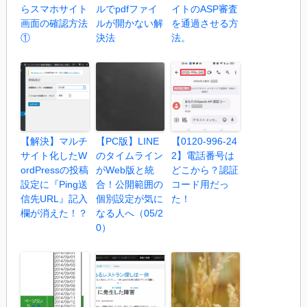
らスマホサイト
ルでpdfファイ
イトのASP審査
画面の確認方法
ルが開かない解
を通過させる方
①
決法
法。
【解決】マルチ
【PC版】LINE
【0120-996-24
サイト化したW
のタイムライン
2】電話番号は
ordPressの投稿
がWeb版と統
どこから？認証
設定に『Ping送
合！公開範囲の
コード用だっ
信先URL』記入
個別設定が気に
た！
欄が消えた！？
なる人へ（05/2
0）