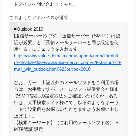
ードメインへ問い合わせてみた。
このようなアドバイスが返答
■Outlook 2010
[送信サーバー]タブの「送信サーバー（SMTP）は認
証が必要」と「受信メールサーバーと同じ設定を使
用する」にチェックを入れます。
https://www.value-domain.com/support/jump/?url=htt
p%3A%2F%2Fwww.value-server.com%2Fstartup%2F
mail_win_outlook.html%23outlook2010
なお、万一、上記以外のメールソフトをご利用の場
合は、お手数ですが、メールソフト提供元会社様ま
でSMTP認証の設定方法をご確認いただくか、ある
いは、大手検索サイト様にて、以下のようなキーワ
ードで設定例をお探しいただきますようお願い申し
上げます。
【検索キーワード】（ご利用のメールソフト名） S
MTP認証 設定