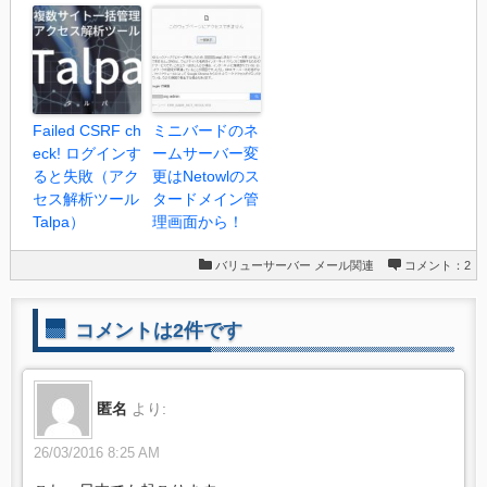
Failed CSRF ch
ミニバードのネ
eck! ログインす
ームサーバー変
ると失敗（アク
更はNetowlのス
セス解析ツール
タードメイン管
Talpa）
理画面から！
バリューサーバー
メール関連
コメント：2
コメントは2件です
匿名
より:
26/03/2016 8:25 AM