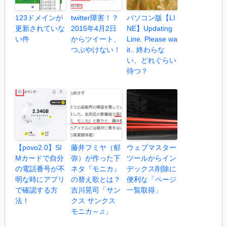
123ドメインが
twitter障害！？
パソコン版【LI
更新されていな
2015年4月2日
NE】Updating
い件
からツイート、
Line. Please wa
つぶやけない！
it.. 終わらな
い、どれぐらい
待つ？
【povo2.0】SI
藤井フミヤ（郁
ウェブマスター
Mカードで自分
弥）が作った下
ツールからイン
の電話番号が不
ネタ『モニカ』
デックス削除に
明な時にアプリ
の替え歌とは？
便利な「ページ
で確認する方
吉川晃司「サン
一覧取得」
法！
クス サンクス
モニカ～♫」