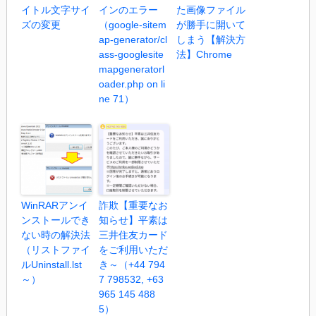
イトル文字サイ
インのエラー
た画像ファイル
ズの変更
（google-sitem
が勝手に開いて
ap-generator/cl
しまう【解決方
ass-googlesite
法】Chrome
mapgeneratorl
oader.php on li
ne 71）
WinRARアンイ
詐欺【重要なお
ンストールでき
知らせ】平素は
ない時の解決法
三井住友カード
（リストファイ
をご利用いただ
ルUninstall.lst
き～（+44 794
～）
7 798532, +63
965 145 488
5）