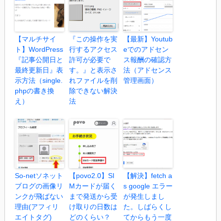
【マルチサイ
『この操作を実
【最新】Youtub
ト】WordPress
行するアクセス
eでのアドセン
『記事公開日と
許可が必要で
ス報酬の確認方
最終更新日』表
す。』と表示さ
法（アドセンス
示方法（single.
れファイルを削
管理画面）
phpの書き換
除できない解決
え）
法
So-netソネット
【povo2.0】SI
【解決】fetch a
ブログの画像リ
Mカードが届く
s google エラー
ンクが飛ばない
まで発送から受
が発生しまし
理由(アフィリ
け取りの日数は
た。しばらくし
エイトタグ)
どのくらい？
てからもう一度