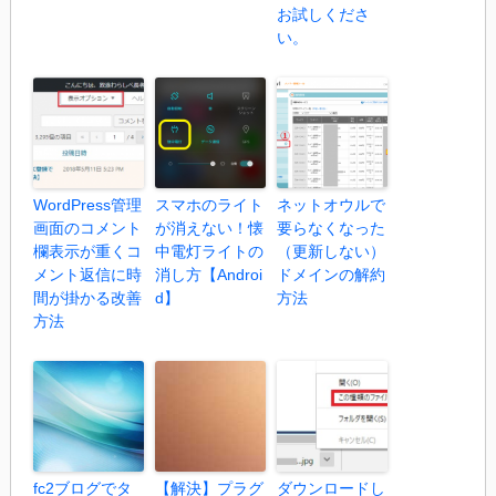
お試しくださ
い。
WordPress管理
スマホのライト
ネットオウルで
画面のコメント
が消えない！懐
要らなくなった
欄表示が重くコ
中電灯ライトの
（更新しない）
メント返信に時
消し方【Androi
ドメインの解約
間が掛かる改善
d】
方法
方法
fc2ブログでタ
【解決】プラグ
ダウンロードし