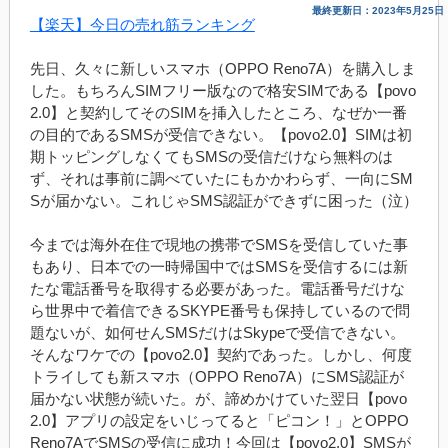
最終更新日：2023年5月25日
【楽天】今日の売れ筋ランキング
先日、久々に新しいスマホ（OPPO Reno7A）を購入しま
した。もちろんSIMフリー版なので格安SIMである【povo
2.0】と契約してそのSIMを挿入したところ、なぜか一番
の目的であるSMSが受信できない。【povo2.0】SIMは初
期トッピングしなくてもSMSの受信だけなら無料のは
ず、それは事前に調べていたにもかかわらず、一向にSM
Sが届かない。これじゃSMS認証ができずに困った（泣）
今までは海外在住で現地の携帯でSMSを受信していた事
もあり、日本での一時帰国中ではSMSを受信するには新
たな電話番号を取得する必要があった。電話番号だけな
ら世界中で着信できるSKYPE番号も保持しているので問
題ないが、如何せんSMSだけはSkypeで受信できない。
そんなワケでの【povo2.0】契約であった。しかし、何度
トライしても新スマホ（OPPO Reno7A）にSMS認証が
届かない状態が続いた。が、諦めかけていた翌日【povo
2.0】アプリの設定をいじってると「ピコン！」とOPPO
Reno7AでSMSの受信に成功！今回は【povo2.0】SMSが