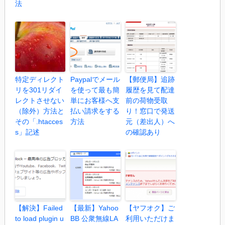
法
特定ディレクト
Paypalでメール
【郵便局】追跡
リを301リダイ
を使って最も簡
履歴を見て配達
レクトさせない
単にお客様へ支
前の荷物受取
（除外）方法と
払い請求をする
り！窓口で発送
その「.htacces
方法
元（差出人）へ
s」記述
の確認あり
【解決】Failed
【最新】Yahoo
【ヤフオク】ご
to load plugin u
BB 公衆無線LA
利用いただけま