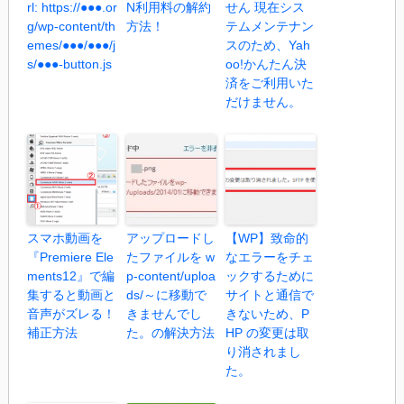
rl: https://●●●.or
N利用料の解約
せん 現在シス
g/wp-content/th
方法！
テムメンテナン
emes/●●●/●●●/j
スのため、Yah
s/●●●-button.js
oo!かんたん決
済をご利用いた
だけません。
スマホ動画を
アップロードし
【WP】致命的
『Premiere Ele
たファイルを w
なエラーをチェ
ments12』で編
p-content/uploa
ックするために
集すると動画と
ds/～に移動で
サイトと通信で
音声がズレる！
きませんでし
きないため、P
補正方法
た。の解決方法
HP の変更は取
り消されまし
た。