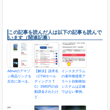
この記事を読んだ人は以下の記事も読んで
います（関連記事）
A8netのアマゾ
【解決】請求名
インスタグラム
ン商品リンクを
（CTWホール
の著作権侵害ア
左右に並べる。
ディングス T
ラート自動検知
C）3980円の自
システムは正確
動課金されたけ
ではない事例。
ど…