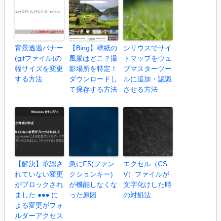
背景透過バナー
【Bing】壁紙の
シリウスでサイ
(gifファイル)の
風景はどこ？撮
トマップをウェ
幅サイズを変更
影場所を特定！
ブマスターツー
する方法
ダウンロードし
ルに追加・認識
て保存する方法
させる方法
【解決】承認さ
急にF5(ファン
エクセル（CS
れていない変更
クションキー)
V）ファイルが
がブロックされ
が機能しなくな
文字化けした時
ました ●●● に
った原因
の対処法
よる変更がフォ
ルダーアクセス