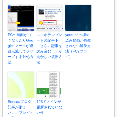
PCの画面が白
スマホテンプレ
youtubeの埋め
くなったりGoo
ートの記事下
込み動画が再生
gle+マークが連
「さらに記事を
されない解決方
続点滅してフリ
読み込む…」が
法（FC2ブロ
ーズする対処方
開かない復旧方
グ）
法
法
Seesaaブログ
123ドメインが
記事が消え
更新されていな
た。。プレビュ
い件