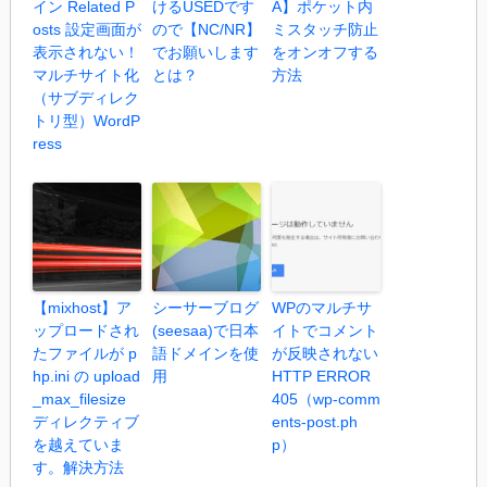
イン Related P
けるUSEDです
A】ポケット内
osts 設定画面が
ので【NC/NR】
ミスタッチ防止
表示されない！
でお願いします
をオンオフする
マルチサイト化
とは？
方法
（サブディレク
トリ型）WordP
ress
【mixhost】ア
シーサーブログ
WPのマルチサ
ップロードされ
(seesaa)で日本
イトでコメント
たファイルが p
語ドメインを使
が反映されない
hp.ini の upload
用
HTTP ERROR
_max_filesize
405（wp-comm
ディレクティブ
ents-post.ph
を越えていま
p）
す。解決方法