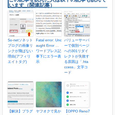
います（関連記事）
So-netソネット
Fatal error: Unc
バリューサーバ
ブログの画像リ
aught Error …
ーで個別ページ
ンクが飛ばない
ワードプレス記
への301リダイ
理由(アフィリ
事下にエラー表
レクトが失敗す
エイトタグ)
示
る原因は「.hta
ccess」文字コ
ード
【解決】プラグ
ヤフオクで見か
【OPPO Reno7