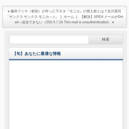
«
藤井フミヤ（郁弥）が作った下ネタ『モニカ』の替え歌とは？吉川晃司
「サンクス サンクス モニカ～♫」
｜
ホーム
｜
【解決】XREA メールがGm
ailへ送信できない（550-5.7.26 This mail is unauthenticated）
»
【旬】あなたに最適な情報