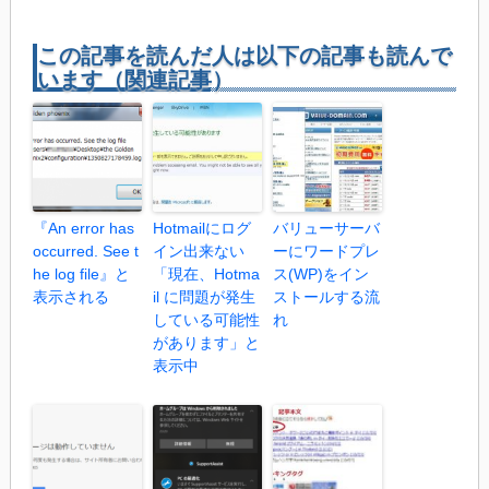
この記事を読んだ人は以下の記事も読んで
います（関連記事）
『An error has
Hotmailにログ
バリューサーバ
occurred. See t
イン出来ない
ーにワードプレ
he log file』と
「現在、Hotma
ス(WP)をイン
表示される
il に問題が発生
ストールする流
している可能性
れ
があります」と
表示中