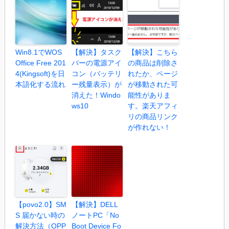
Win8.1でWOS
【解決】タスク
【解決】こちら
Office Free 201
バーの電源アイ
の商品は削除さ
4(Kingsoft)を日
コン（バッテリ
れたか、ページ
本語化する流れ
ー残量表示）が
が移動された可
消えた！Windo
能性がありま
ws10
す。楽天アフィ
リの商品リンク
が作れない！
【povo2.0】SM
【解決】DELL
S 届かない時の
ノートPC「No
解決方法（OPP
Boot Device Fo