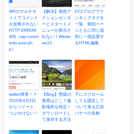
WPのマルチサ
【解決】突然ア
FC2ブログでラ
イトでコメント
クションセンタ
ンキングタグを
が反映されない
ーとスタートメ
一覧、個別ペー
HTTP ERROR
ニューが表示さ
ジともに同じ箇
405（wp-comm
れない！Windo
所に一括設置す
ents-post.ph
ws10
るHTML編集
p）
twitter障害！？
【Bing】壁紙の
下にスクロール
2015年4月2日
風景はどこ？撮
しても固定して
からツイート、
影場所を特定！
ついて来る広告
つぶやけない！
ダウンロードし
バナーの名称
て保存する方法