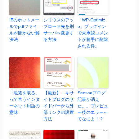
IEのホットメー
シリウスのアッ
「WP-Optimiz
ルでpdfファイ
プロード先を別
e」プラグイン
ルが開かない解
サーバへ変更す
で未承認コメン
決法
る方法
トが勝手に削除
される件。
「魚拓を取る」
【最新】エキサ
Seesaaブログ
って言うインタ
イトブログのサ
記事が消え
ーネット用語の
イドバーから外
た。。プレビュ
意味
部リンクの設置
ー後のエラーっ
方法
てなによ！？