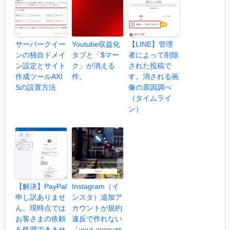
サーバークイー
Youtube収益化
【LINE】管理
ンの独自ドメイ
タブと「$マー
者によって削除
ン設定とサイト
ク」が消える
された投稿で
作成ツールAXI
件。
す。消される画
Sの設置方法
像の原因調べ
（タイムライ
ン）
【解決】PayPal
Instagram（イ
申し訳ありませ
ンスタ）追加ア
ん。現時点では
カウントが規約
お客さまの依頼
違反で作れない
を処理できませ
「your account