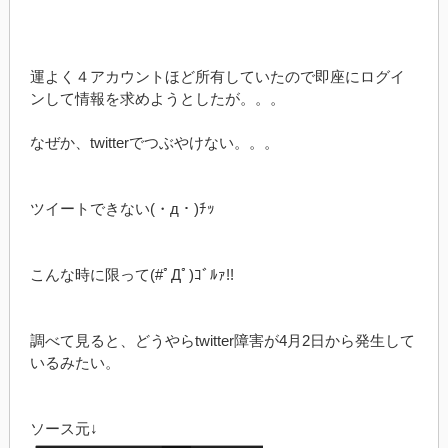
運よく４アカウントほど所有していたので即座にログイ
ンして情報を求めようとしたが。。。
なぜか、twitterでつぶやけない。。。
ツイートできない(・д・)ﾁｯ
こんな時に限って(#ﾟДﾟ)ｺﾞﾙｧ!!
調べて見ると、どうやらtwitter障害が4月2日から発生して
いるみたい。
ソース元↓