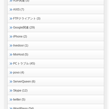
ASP関連 (5)
AXIS (7)
FTPクライアント (3)
Google関連 (29)
iPhone (2)
livedoor (1)
MixHost (5)
PCトラブル (45)
povo (4)
ServerQueen (6)
Skype (12)
twitter (5)
WordPress (54)