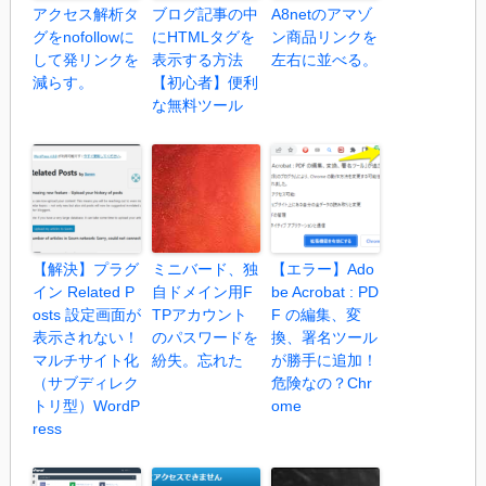
アクセス解析タ
ブログ記事の中
A8netのアマゾ
グをnofollowに
にHTMLタグを
ン商品リンクを
して発リンクを
表示する方法
左右に並べる。
減らす。
【初心者】便利
な無料ツール
【解決】プラグ
ミニバード、独
【エラー】Ado
イン Related P
自ドメイン用F
be Acrobat : PD
osts 設定画面が
TPアカウント
F の編集、変
表示されない！
のパスワードを
換、署名ツール
マルチサイト化
紛失。忘れた
が勝手に追加！
（サブディレク
危険なの？Chr
トリ型）WordP
ome
ress