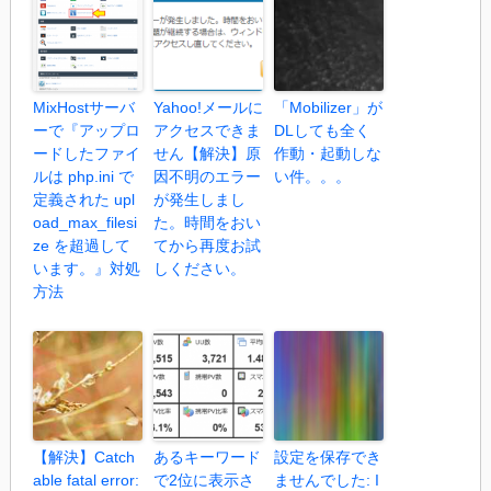
MixHostサーバ
Yahoo!メールに
「Mobilizer」が
ーで『アップロ
アクセスできま
DLしても全く
ードしたファイ
せん【解決】原
作動・起動しな
ルは php.ini で
因不明のエラー
い件。。。
定義された upl
が発生しまし
oad_max_filesi
た。時間をおい
ze を超過して
てから再度お試
います。』対処
しください。
方法
【解決】Catch
あるキーワード
設定を保存でき
able fatal error:
で2位に表示さ
ませんでした: I