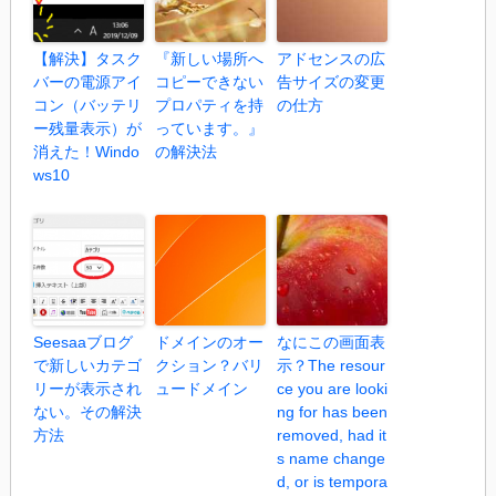
【解決】タスク
『新しい場所へ
アドセンスの広
バーの電源アイ
コピーできない
告サイズの変更
コン（バッテリ
プロパティを持
の仕方
ー残量表示）が
っています。』
消えた！Windo
の解決法
ws10
Seesaaブログ
ドメインのオー
なにこの画面表
で新しいカテゴ
クション？バリ
示？The resour
リーが表示され
ュードメイン
ce you are looki
ない。その解決
ng for has been
方法
removed, had it
s name change
d, or is tempora