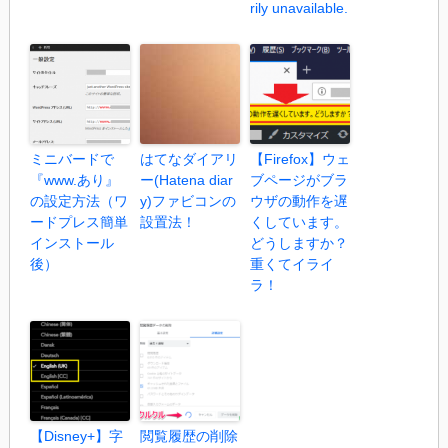
rily unavailable.
ミニバードで
はてなダイアリ
【Firefox】ウェ
『www.あり』
ー(Hatena diar
ブページがブラ
の設定方法（ワ
y)ファビコンの
ウザの動作を遅
ードプレス簡単
設置法！
くしています。
インストール
どうしますか？
後）
重くてイライ
ラ！
【Disney+】字
閲覧履歴の削除