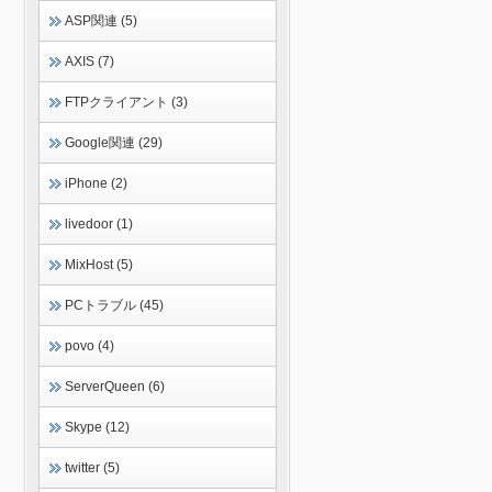
ASP関連 (5)
AXIS (7)
FTPクライアント (3)
Google関連 (29)
iPhone (2)
livedoor (1)
MixHost (5)
PCトラブル (45)
povo (4)
ServerQueen (6)
Skype (12)
twitter (5)