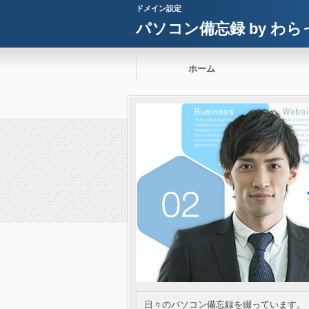
ドメイン設定
パソコン備忘録 by わら
ホーム
日々のパソコン備忘録を綴っています。