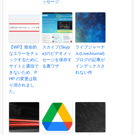
ッセージ
【WP】致命的
スカイプ(Skyp
ライブジャーナ
なエラーをチェ
e)のビデオメッ
ル(LiveJournal)
ックするために
セージを保存す
ブログの記事が
サイトと通信で
る裏ワザ
インデックスさ
きないため、P
れない件
HP の変更は取
り消されまし
た。