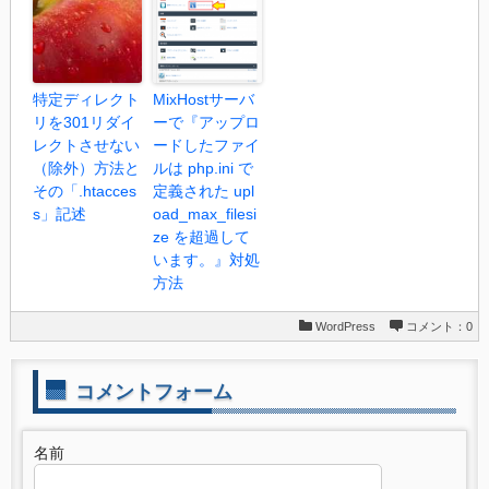
特定ディレクト
MixHostサーバ
リを301リダイ
ーで『アップロ
レクトさせない
ードしたファイ
（除外）方法と
ルは php.ini で
その「.htacces
定義された upl
s」記述
oad_max_filesi
ze を超過して
います。』対処
方法
WordPress
コメント：0
コメントフォーム
名前