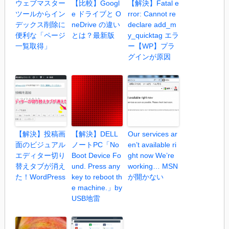
ウェブマスター
【比較】Googl
【解決】Fatal e
ツールからイン
e ドライブと O
rror: Cannot re
デックス削除に
neDrive の違い
declare add_m
便利な「ページ
とは？最新版
y_quicktag エラ
一覧取得」
ー【WP】プラ
グインが原因
【解決】投稿画
【解決】DELL
Our services ar
面のビジュアル
ノートPC「No
en’t available ri
エディター切り
Boot Device Fo
ght now We’re
替えタブが消え
und. Press any
working… MSN
た！WordPress
key to reboot th
が開かない
e machine.」by
USB地雷