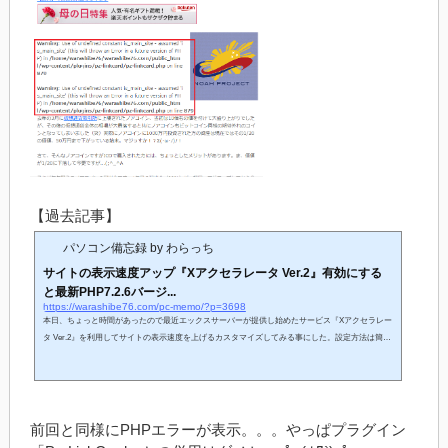
【過去記事】
パソコン備忘録 by わらっち
サイトの表示速度アップ『Xアクセラレータ Ver.2』有効にする
と最新PHP7.2.6バージ...
https://warashibe76.com/pc-memo/?p=3698
本日、ちょっと時間があったので最近エックスサーバーが提供し始めたサービス『Xアクセラレー
タ Ver.2』を利用してサイトの表示速度を上げるカスタマイズしてみる事にした。設定方法は簡
単、エックスサーバーの管理画面（サーバーパネル）から速度をアップさせたいサイトのドメイ
ンを選択して【高速化】タブの【Xアクセラレーター】をクリック。現在デフォルトで『Xアクセ
ラレータ Ver.1』に設定されているところを『Xアクセラレータ Ver.2』に変更するだけで自分の場
合はサイトの表示速度が実際にアップしました。 簡単に設定が...
前回と同様にPHPエラーが表示。。。やっぱプラグイン