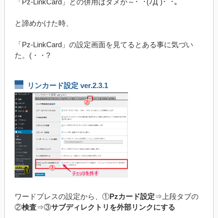
「Pz-LinkCard」との併用はダメか～･ﾟ･(ﾉД`)･ﾟ･｡
と諦めかけた時、
「Pz-LinkCard」の設定画面を見てるとある事に気づい
た。(・・?
リンカード設定 ver.2.3.1
ワードプレスの設定から、①
Pzカード設定
⇒上段タブの
②
検査
⇒③
サブディレクトリを外部リンクにする