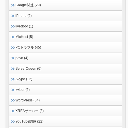
Google関連 (29)
iPhone (2)
livedoor (1)
MixHost (5)
PCトラブル (45)
povo (4)
ServerQueen (6)
Skype (12)
twitter (5)
WordPress (54)
XREAサーバー (3)
YouTube関連 (22)