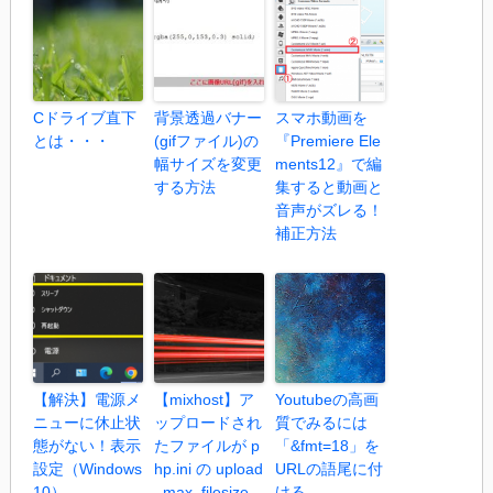
Cドライブ直下
背景透過バナー
スマホ動画を
とは・・・
(gifファイル)の
『Premiere Ele
幅サイズを変更
ments12』で編
する方法
集すると動画と
音声がズレる！
補正方法
【解決】電源メ
【mixhost】ア
Youtubeの高画
ニューに休止状
ップロードされ
質でみるには
態がない！表示
たファイルが p
「&fmt=18」を
設定（Windows
hp.ini の upload
URLの語尾に付
10）
_max_filesize
ける