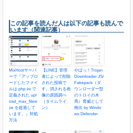
この記事を読んだ人は以下の記事も読んで
います（関連記事）
MixHostサーバ
【LINE】管理
やばっ！Trojan
ーで『アップロ
者によって削除
Downloader:JS/
ードしたファイ
された投稿で
Fakepack（ダ
ルは php.ini で
す。消される画
ウンローダー型
定義された upl
像の原因調べ
のトロイの木
oad_max_filesi
（タイムライ
馬）脅威として
ze を超過して
ン）
検出 by Windo
います。』対処
ws Defender
方法