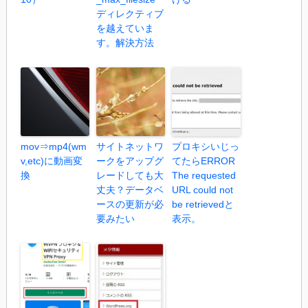
ディレクティブ
を越えていま
す。解決方法
mov⇒mp4(wm
サイトネットワ
プロキシいじっ
v,etc)に動画変
ークをアップグ
てたらERROR
換
レードしても大
The requested
丈夫？データベ
URL could not
ースの更新が必
be retrievedと
要みたい
表示。