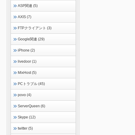
ASP関連 (5)
AXIS (7)
FTPクライアント (3)
Google関連 (29)
iPhone (2)
livedoor (1)
MixHost (5)
PCトラブル (45)
povo (4)
ServerQueen (6)
Skype (12)
twitter (5)