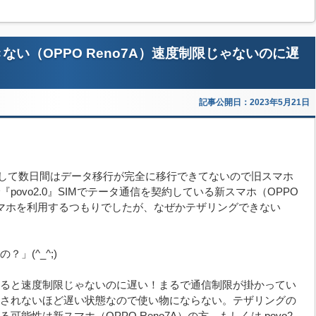
きない（OPPO Reno7A）速度制限じゃないのに遅
記事公開日：2023年5月21日
を購入して数日間はデータ移行が完全に移行できてないので旧スマホ
ovo2.0』SIMでテータ通信を契約している新スマホ（OPPO
旧スマホを利用するつもりでしたが、なぜかテザリングできない
」(^_^;)
ると速度制限じゃないのに遅い！まるで通信制限が掛かってい
されないほど遅い状態なので使い物にならない。テザリングの
能性は新スマホ（OPPO Reno7A）の方、もしくは povo2.