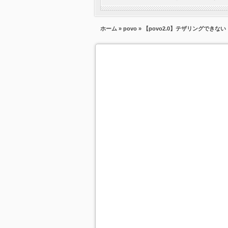
ホーム
»
povo
» 【povo2.0】テザリングできな