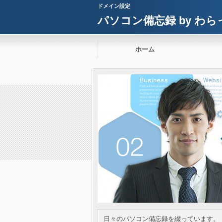
ドメイン設定
パソコン備忘録 by わら
ホーム
日々のパソコン備忘録を綴っています。