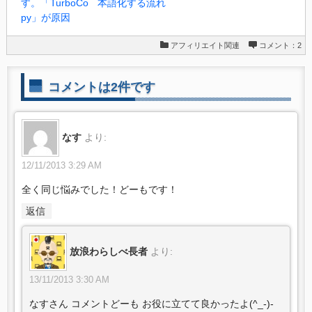
す。「TurboCo
本語化する流れ
py」が原因
アフィリエイト関連
コメント：2
コメントは2件です
なす
より:
12/11/2013 3:29 AM
全く同じ悩みでした！どーもです！
返信
放浪わらしべ長者
より:
13/11/2013 3:30 AM
なすさん コメントどーも お役に立てて良かったよ(^_-)-