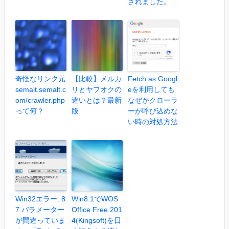
されました。
奇怪なリンク元
【比較】メルカ
Fetch as Googl
semalt.semalt.c
リとヤフオクの
eを利用しても
om/crawler.php
違いとは？最新
なぜかクローラ
って何？
版
ーが呼び込めな
い時の対処方法
Win32エラー: 8
Win8.1でWOS
7 パラメーター
Office Free 201
が間違っていま
4(Kingsoft)を日