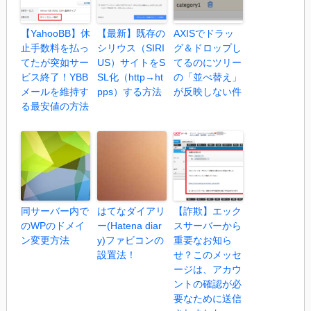
【YahooBB】休
【最新】既存の
AXISでドラッ
止手数料を払っ
シリウス（SIRI
グ＆ドロップし
てたが突如サー
US）サイトをS
てるのにツリー
ビス終了！YBB
SL化（http→ht
の「並べ替え」
メールを維持す
pps）する方法
が反映しない件
る最安値の方法
同サーバー内で
はてなダイアリ
【詐欺】エック
のWPのドメイ
ー(Hatena diar
スサーバーから
ン変更方法
y)ファビコンの
重要なお知ら
設置法！
せ？このメッセ
ージは、アカウ
ントの確認が必
要なために送信