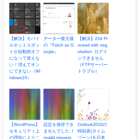
【解決】モバイ
データー復元後
【解決】234 Pr
ルホットスポッ
の『Fetch as G
oceed with neg
トが自動的オフ
oogle』
otiation. ログイ
になって使えな
ンできません
い！消えてオン
（FTPサーバー
にできない（Wi
トラブル）
ndows10）
【WordPress】
設定を保存でき
Outlook2010の
セキュリティ上
ませんでした: I
時刻表(タイム
の理由によりこ
nvalid request,
ゾーン)を日本