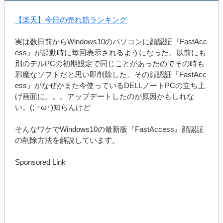
【楽天】今日の売れ筋ランキング
実は数日前からWindows10のパソコンに顔認証『FastAcc
ess』が起動時に毎回表示されるようになった。以前にも
別のデルPCの初期設定で同じことがあったのでその時も
邪魔なソフトだと思い即削除した。その顔認証『FastAcc
ess』がなぜかまた今使っているDELLノートPCの立ち上
げ画面に。。。アップデートしたのが原因かもしれな
い。(;´･ω･)知らんけど
そんなワケでWindows10の最新版『FastAccess』顔認証
の削除方法を解説しています。
Sponsored Link