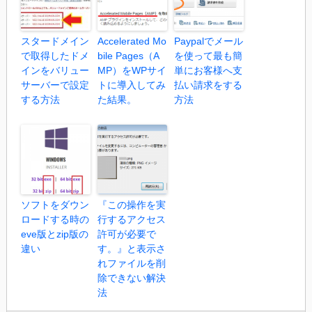
スタードメイン
Accelerated Mo
Paypalでメール
で取得したドメ
bile Pages（A
を使って最も簡
インをバリュー
MP）をWPサイ
単にお客様へ支
サーバーで設定
トに導入してみ
払い請求をする
する方法
た結果。
方法
ソフトをダウン
『この操作を実
ロードする時の
行するアクセス
eve版とzip版の
許可が必要で
違い
す。』と表示さ
れファイルを削
除できない解決
法