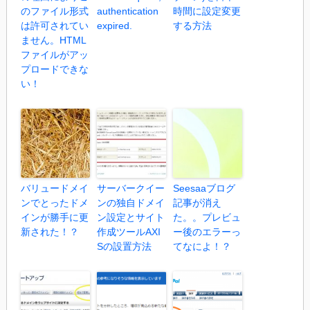
のファイル形式
authentication
時間に設定変更
は許可されてい
expired.
する方法
ません。HTML
ファイルがアッ
プロードできな
い！
バリュードメイ
サーバークイー
Seesaaブログ
ンでとったドメ
ンの独自ドメイ
記事が消え
インが勝手に更
ン設定とサイト
た。。プレビュ
新された！？
作成ツールAXI
ー後のエラーっ
Sの設置方法
てなによ！？