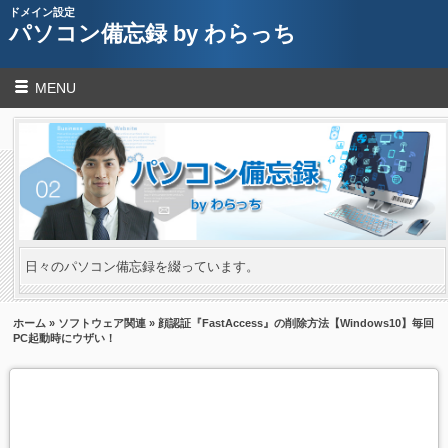
ドメイン設定
パソコン備忘録 by わらっち
MENU
日々のパソコン備忘録を綴っています。
ホーム
»
ソフトウェア関連
» 顔認証『FastAccess』の削除方法【Windows10】毎回
PC起動時にウザい！