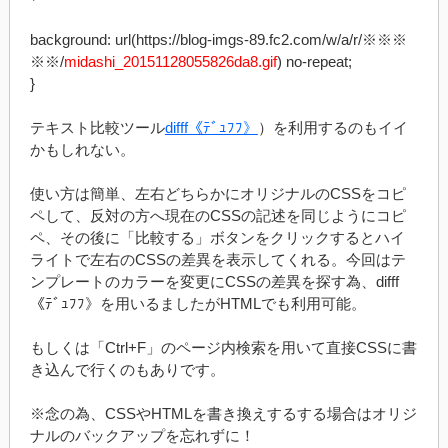
background: url(https://blog-imgs-89.fc2.com/w/a/r/※※※
※※/
midashi_20151128055826da8.gif
) no-repeat;
}
テキスト比較ツール
difff《ﾃﾞｭﾌﾌ》
）を利用するのもイイ
かもしれない。
使い方は簡単、左右どちらかにオリジナルのCSSをコピ
ペして、反対の方へ現在のCSSの記述を同じようにコピ
ペ、その後に「比較する」ボタンをクリックするとハイ
ライトで左右のCSSの差異を表示してくれる。今回はテ
ンプレートのカラーを変更にCSSの差異を探す為、difff
《ﾃﾞｭﾌﾌ》を用いるましたがHTMLでも利用可能。
もしくは「Ctrl+F」のページ内検索を用いて直接CSSに書
き込んで行くのもありです。
※念の為、CSSやHTMLを書き換えするする場合はオリジ
ナルのバックアップを忘れずに！