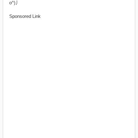
o^)丿
Sponsored Link