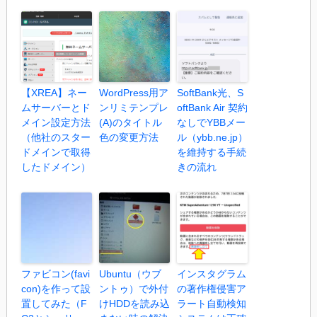
【XREA】ネー
WordPress用ア
SoftBank光、S
ムサーバーとド
ンリミテンプレ
oftBank Air 契約
メイン設定方法
(A)のタイトル
なしでYBBメー
（他社のスター
色の変更方法
ル（ybb.ne.jp）
ドメインで取得
を維持する手続
したドメイン）
きの流れ
ファビコン(favi
Ubuntu（ウブ
インスタグラム
con)を作って設
ントゥ）で外付
の著作権侵害ア
置してみた（F
けHDDを読み込
ラート自動検知