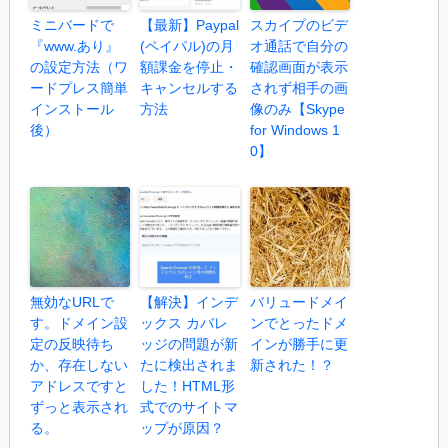
ミニバードで
【最新】Paypal
スカイプのビデ
『www.あり』
(ペイパル)の月
オ通話で自分の
の設定方法（ワ
額課金を停止・
確認画面が表示
ードプレス簡単
キャンセルする
されず相手の画
インストール
方法
像のみ【Skype
後）
for Windows 1
0】
無効なURLで
【解決】インデ
バリュードメイ
す。ドメイン設
ックス カバレ
ンでとったドメ
定の反映待ち
ッジの問題が新
インが勝手に更
か、存在しない
たに検出されま
新された！？
アドレスですと
した！HTML形
ずっと表示され
式でのサイトマ
る。
ップが原因？