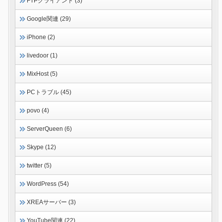
FTPクライアント (3)
Google関連 (29)
iPhone (2)
livedoor (1)
MixHost (5)
PCトラブル (45)
povo (4)
ServerQueen (6)
Skype (12)
twitter (5)
WordPress (54)
XREAサーバー (3)
YouTube関連 (22)