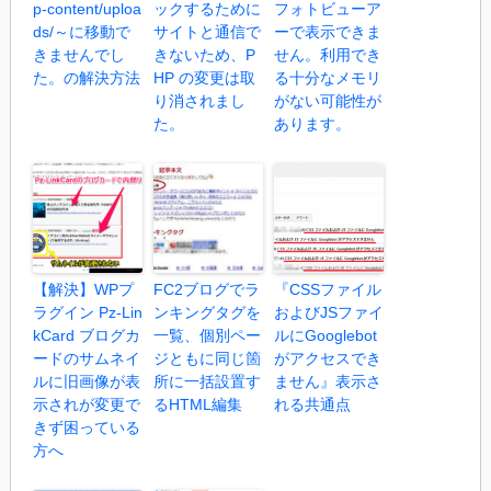
p-content/uploa
ックするために
フォトビューア
ds/～に移動で
サイトと通信で
ーで表示できま
きませんでし
きないため、P
せん。利用でき
た。の解決方法
HP の変更は取
る十分なメモリ
り消されまし
がない可能性が
た。
あります。
【解決】WPプ
FC2ブログでラ
『CSSファイル
ラグイン Pz-Lin
ンキングタグを
およびJSファイ
kCard ブログカ
一覧、個別ペー
ルにGooglebot
ードのサムネイ
ジともに同じ箇
がアクセスでき
ルに旧画像が表
所に一括設置す
ません』表示さ
示されが変更で
るHTML編集
れる共通点
きず困っている
方へ