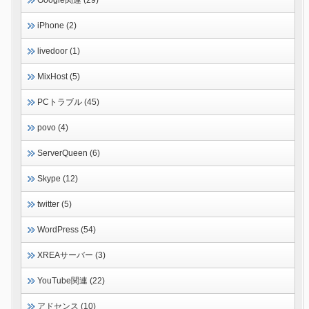
iPhone (2)
livedoor (1)
MixHost (5)
PCトラブル (45)
povo (4)
ServerQueen (6)
Skype (12)
twitter (5)
WordPress (54)
XREAサーバー (3)
YouTube関連 (22)
アドセンス (10)