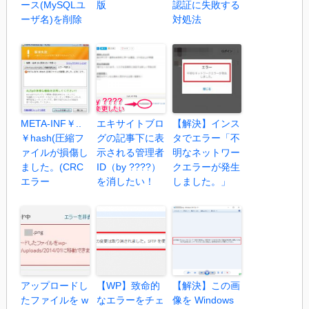
ース(MySQLユ
版
認証に失敗する
ーザ名)を削除
対処法
META-INF￥..
エキサイトブロ
【解決】インス
￥hash(圧縮フ
グの記事下に表
タでエラー「不
ァイルが損傷し
示される管理者
明なネットワー
ました。(CRC
ID（by ????）
クエラーが発生
エラー
を消したい！
しました。」
アップロードし
【WP】致命的
【解決】この画
たファイルを w
なエラーをチェ
像を Windows