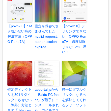
【povo2.0】SM
設定を保存でき
【povo2.0】テ
S 届かない時の
ませんでした: I
ザリングできな
解決方法（OPP
nvalid request,
い（OPPO Ren
O Reno7A）
authentication
o7A）速度制限
expired.
じゃないのに遅
い！
特定ディレクト
apportal.jpから
勝手にダブルク
リを301リダイ
「Baidu PC fast
リックになるの
レクトさせない
er」が勝手にイ
を解決してくれ
（除外）方法と
ンストールされ
るフリーソフト
その「.htacces
た。ウイルス？