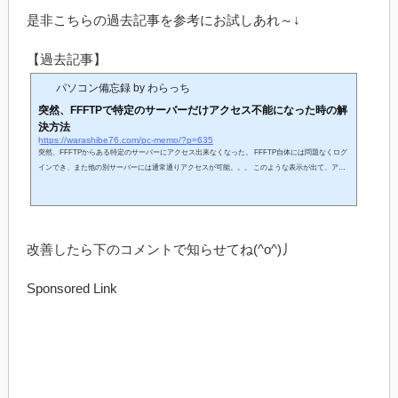
是非こちらの過去記事を参考にお試しあれ～↓
【過去記事】
パソコン備忘録 by わらっち
突然、FFFTPで特定のサーバーだけアクセス不能になった時の解
決方法
https://warashibe76.com/pc-memo/?p=635
突然、FFFTPからある特定のサーバーにアクセス出来なくなった。 FFFTP自体には問題なくログ
インでき、また他の別サーバーには通常通りアクセスが可能。。。 このような表示が出て、アク
セス出来ない。 FFFTP Ver.1.98d Copyright(C) 1997-2010 Sota & cooperators.Copyright (C) 2011 FF
FTP Project (Hiromichi Matsushima, Suguru Kawamoto, IWAMOTO Kouichi, vitamin0x, unarist, Asam
i, fortran90, tomo1192).OpenSSLが読み込まれました.----------------------------FTP over Explicit SSL/T
LS (FTPES)を使用し...
改善したら下のコメントで知らせてね(^o^)丿
Sponsored Link