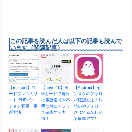
この記事を読んだ人は以下の記事も読んで
います（関連記事）
【mixhost】ワ
【povo2.0】SI
【Android】イ
ードプレスのサ
Mカードで自分
ンスタのフォロ
イト PHPバー
の電話番号が不
バ確認方法！片
ジョン変更・更
明な時にアプリ
想いやフォロー
新方法
で確認する方
されてるかわか
法！
る最新アプリ