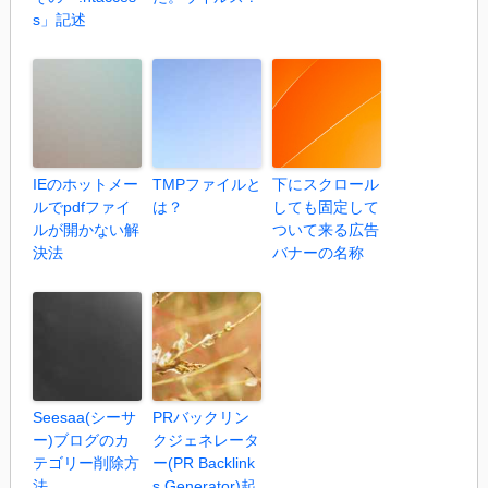
s」記述
IEのホットメー
TMPファイルと
下にスクロール
ルでpdfファイ
は？
しても固定して
ルが開かない解
ついて来る広告
決法
バナーの名称
Seesaa(シーサ
PRバックリン
ー)ブログのカ
クジェネレータ
テゴリー削除方
ー(PR Backlink
法
s Generator)起