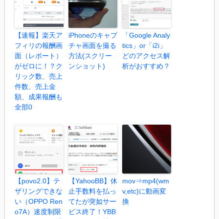
【速報】楽天ア
iPhoneのキャプ
「Google Analy
フィリの報酬画
チャ画面を撮る
tics」or「i2i」
面（レポート）
方法(スクリー
どのアクセス解
がゼロに！？ク
ンショット)
析がおすすめ？
リック数、売上
件数、売上金
額、成果報酬も
全部0
【povo2.0】テ
【YahooBB】休
mov⇒mp4(wm
ザリングできな
止手数料を払っ
v,etc)に動画変
い（OPPO Ren
てたが突如サー
換
o7A）速度制限
ビス終了！YBB