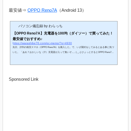
最安値⇒
OPPO Reno7A
（Android 13）
パソコン備忘録 by わらっち
【OPPO Reno7A】充電器を100均（ダイソー）で買ってみた！
最安値でおすすめ♪
https://warashibe76.com/pc-memo/?p=4930
先日、評判の格安スマホ（OPPO Reno7A）を購入した。で、いざ開封をしてみるとある事に気づ
いた。 「あれ？おかしいな（汗）充電器が入って無いぞ...」(-_-;) ひょっとするとOPPO Reno7A
のスマホ端末って充電器が最初から付属されてないんじゃね？ 気になってネットで調べるとやは
りOPPO Reno7Aは充電器が別売りだった。そんなワケで今回は最安値でOPPO Reno7a で使える
充電器を100均（ダイソー）で準備したのでご紹介します。 【OPPO Reno7A】100均（ダイソー）
で売ってる最安値の充電器がコレ！おすすめ【OPPO R...
Sponsored Link