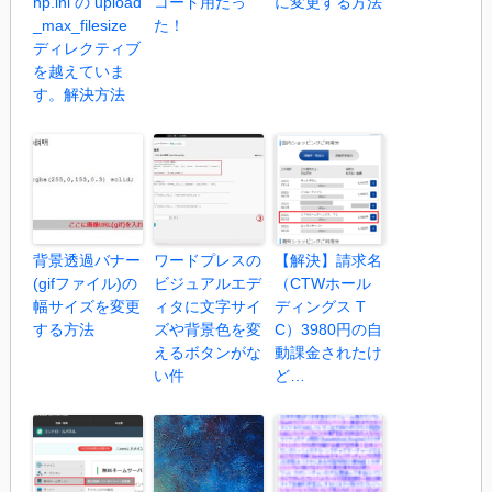
hp.ini の upload
コード用だっ
に変更する方法
_max_filesize
た！
ディレクティブ
を越えていま
す。解決方法
背景透過バナー
ワードプレスの
【解決】請求名
(gifファイル)の
ビジュアルエデ
（CTWホール
幅サイズを変更
ィタに文字サイ
ディングス T
する方法
ズや背景色を変
C）3980円の自
えるボタンがな
動課金されたけ
い件
ど…