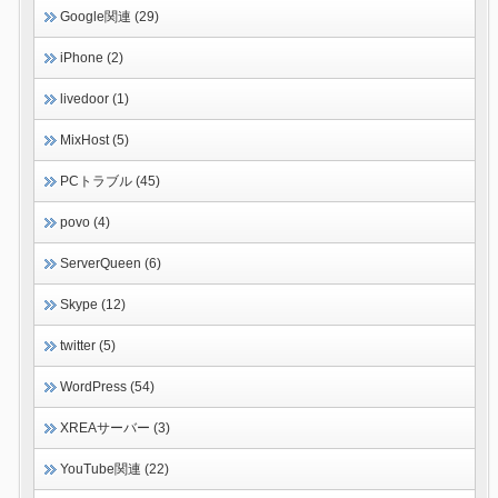
Google関連 (29)
iPhone (2)
livedoor (1)
MixHost (5)
PCトラブル (45)
povo (4)
ServerQueen (6)
Skype (12)
twitter (5)
WordPress (54)
XREAサーバー (3)
YouTube関連 (22)