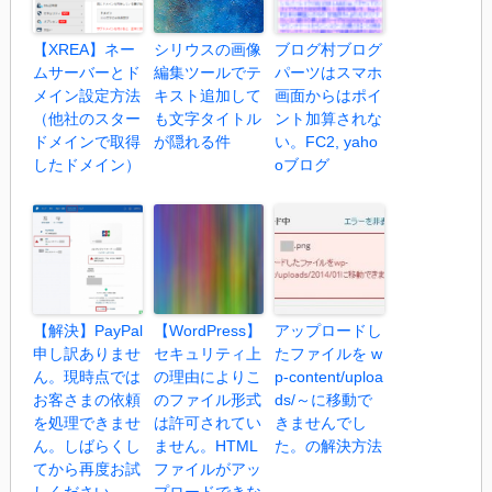
【XREA】ネー
シリウスの画像
ブログ村ブログ
ムサーバーとド
編集ツールでテ
パーツはスマホ
メイン設定方法
キスト追加して
画面からはポイ
（他社のスター
も文字タイトル
ント加算されな
ドメインで取得
が隠れる件
い。FC2, yaho
したドメイン）
oブログ
【解決】PayPal
【WordPress】
アップロードし
申し訳ありませ
セキュリティ上
たファイルを w
ん。現時点では
の理由によりこ
p-content/uploa
お客さまの依頼
のファイル形式
ds/～に移動で
を処理できませ
は許可されてい
きませんでし
ん。しばらくし
ません。HTML
た。の解決方法
てから再度お試
ファイルがアッ