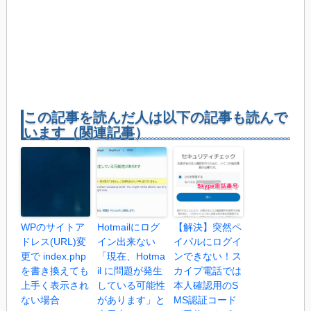
この記事を読んだ人は以下の記事も読んで
います（関連記事）
WPのサイトア
Hotmailにログ
【解決】突然ペ
ドレス(URL)変
イン出来ない
イパルにログイ
更で index.php
「現在、Hotma
ンできない！ス
を書き換えても
il に問題が発生
カイプ電話では
上手く表示され
している可能性
本人確認用のS
ない場合
があります」と
MS認証コード