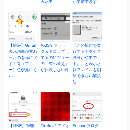
表示中
が受信できず
【解決】Gmail
AXISでドラッ
『この操作を実
表示画面が変わ
グ＆ドロップし
行するアクセス
ったのを元に戻
てるのにツリー
許可が必要で
す！青（ブル
の「並べ替え」
す。』と表示さ
ー）色が見にく
が反映しない件
れファイルを削
い
除できない解決
法
【LINE】管理
Firefoxのアドオ
Seesaaブログ