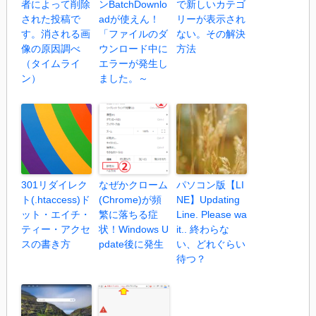
者によって削除
ンBatchDownlo
で新しいカテゴ
された投稿で
adが使えん！
リーが表示され
す。消される画
「ファイルのダ
ない。その解決
像の原因調べ
ウンロード中に
方法
（タイムライ
エラーが発生し
ン）
ました。～
301リダイレク
なぜかクローム
パソコン版【LI
ト(.htaccess)ド
(Chrome)が頻
NE】Updating
ット・エイチ・
繁に落ちる症
Line. Please wa
ティー・アクセ
状！Windows U
it.. 終わらな
スの書き方
pdate後に発生
い、どれぐらい
待つ？