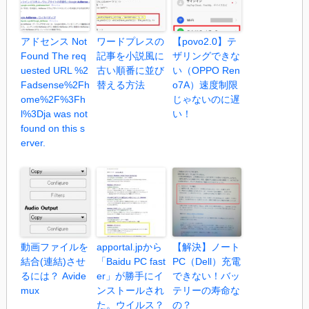
アドセンス Not
ワードプレスの
【povo2.0】テ
Found The req
記事を小説風に
ザリングできな
uested URL %2
古い順番に並び
い（OPPO Ren
Fadsense%2Fh
替える方法
o7A）速度制限
ome%2F%3Fh
じゃないのに遅
l%3Dja was not
い！
found on this s
erver.
動画ファイルを
apportal.jpから
【解決】ノート
結合(連結)させ
「Baidu PC fast
PC（Dell）充電
るには？ Avide
er」が勝手にイ
できない！バッ
mux
ンストールされ
テリーの寿命な
た。ウイルス？
の？