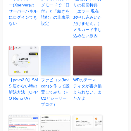
ー(Xserver)の
グモードで「日
リの初回特典
サーバーパネル
付」と「続きを
（エラー 現在
にログインでき
読む」の非表示
お申し込みいた
ない
設定
だけません。）
メルカード申し
込めない原因
【povo2.0】SM
ファビコン(favi
WPのテーマエ
S 届かない時の
con)を作って設
ディタが書き換
解決方法（OPP
置してみた（F
えられない。ま
O Reno7A）
C2とシーサー
たかよ
ブログ）