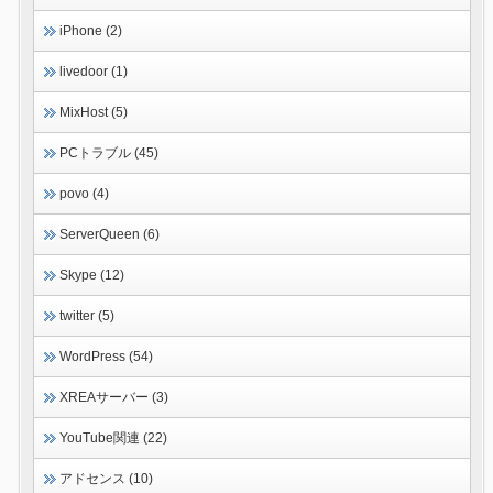
iPhone (2)
livedoor (1)
MixHost (5)
PCトラブル (45)
povo (4)
ServerQueen (6)
Skype (12)
twitter (5)
WordPress (54)
XREAサーバー (3)
YouTube関連 (22)
アドセンス (10)