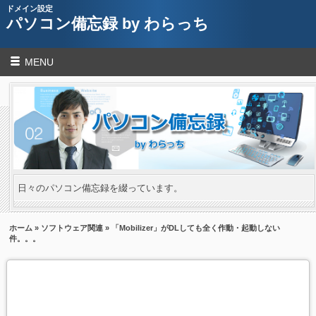
ドメイン設定
パソコン備忘録 by わらっち
MENU
日々のパソコン備忘録を綴っています。
ホーム
»
ソフトウェア関連
» 「Mobilizer」がDLしても全く作動・起動しない
件。。。