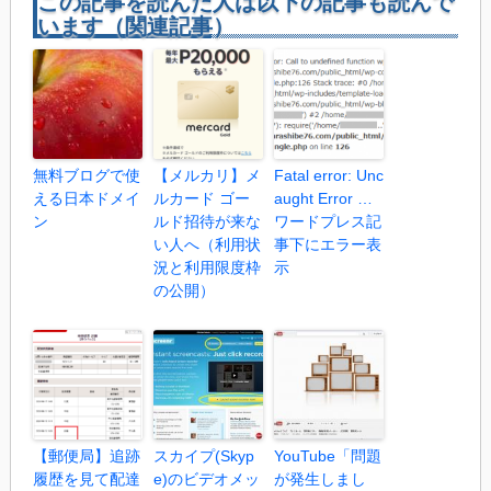
この記事を読んだ人は以下の記事も読んで
います（関連記事）
無料ブログで使
【メルカリ】メ
Fatal error: Unc
える日本ドメイ
ルカード ゴー
aught Error …
ン
ルド招待が来な
ワードプレス記
い人へ（利用状
事下にエラー表
況と利用限度枠
示
の公開）
【郵便局】追跡
スカイプ(Skyp
YouTube「問題
履歴を見て配達
e)のビデオメッ
が発生しまし