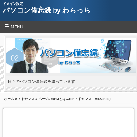
ドメイン設定
パソコン備忘録 by わらっち
MENU
日々のパソコン備忘録を綴っています。
ホーム
»
アドセンス
» ページのRPMとは…for アドセンス（AdSense）