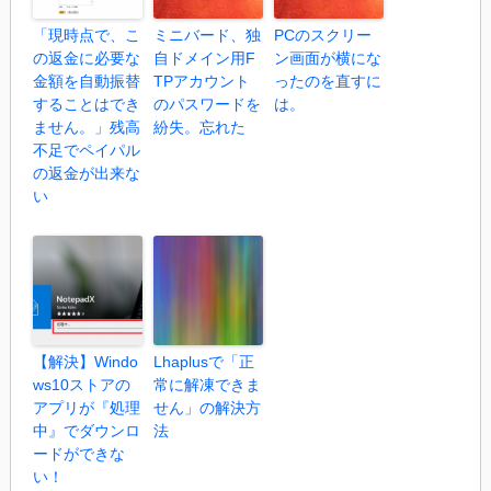
「現時点で、こ
ミニバード、独
PCのスクリー
の返金に必要な
自ドメイン用F
ン画面が横にな
金額を自動振替
TPアカウント
ったのを直すに
することはでき
のパスワードを
は。
ません。」残高
紛失。忘れた
不足でペイパル
の返金が出来な
い
【解決】Windo
Lhaplusで「正
ws10ストアの
常に解凍できま
アプリが『処理
せん」の解決方
中』でダウンロ
法
ードができな
い！