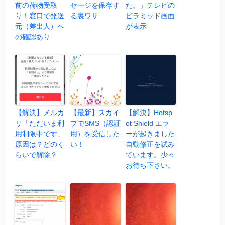
前の荷物受取
セージを保存す
た。」テレビの
り！窓口で発送
る裏ワザ
ピラミッド画面
元（差出人）へ
が表示
の確認あり
【解決】メルカ
【最新】スカイ
【解決】Hotsp
リ「ただいま利
プでSMS（認証
ot Shield エラ
用制限中です」
用）を受信した
ーが起きました
原因は？どのく
い！
自動修正を試み
らいで解除？
ています。少々
お待ち下さい。