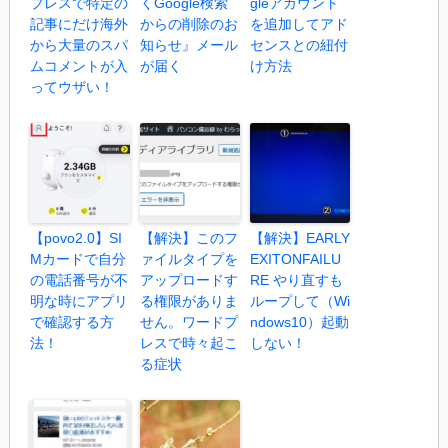
プレスで特定の
くGoogle検索
gleアカウント
記事にだけ海外
からの削除のお
を追加してアド
から大量のスパ
知らせ』メール
センスとの紐付
ムコメントが入
が届く
け方法
ってウザい！
【povo2.0】SI
【解決】このフ
【解決】EARLY
Mカードで自分
ァイルタイプを
EXITONFAILU
の電話番号が不
アップロードす
RE やり直すも
明な時にアプリ
る権限がありま
ループして（Wi
で確認する方
せん。ワードプ
ndows10）起動
法！
レスで時々起こ
しない！
る症状