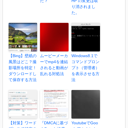
た？
HP の変更は取
り消されまし
た。
【Bing】壁紙の
ムービーメーカ
Windows8.1で
風景はどこ？撮
ーでmp4を連結
コマンドプロン
影場所を特定！
されると動画が
プト（管理者）
ダウンロードし
乱れる対処法
を表示させる方
て保存する方法
法
【対策】ワード
『DMCAに基づ
YoutubeでGoo