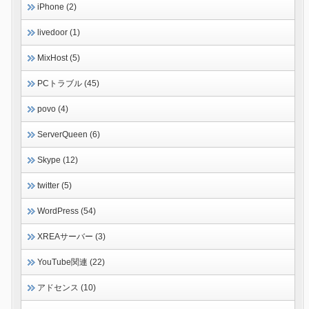
iPhone (2)
livedoor (1)
MixHost (5)
PCトラブル (45)
povo (4)
ServerQueen (6)
Skype (12)
twitter (5)
WordPress (54)
XREAサーバー (3)
YouTube関連 (22)
アドセンス (10)