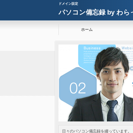
ドメイン設定
パソコン備忘録 by わら
ホーム
日々のパソコン備忘録を綴っています。