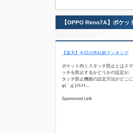
【OPPO Reno7A】ポ
【楽天】今日の売れ筋ランキング
ポケット内ミスタッチ防止とはスマホ
ッチを防止するかどうかの設定が、A
タッチ防止機能の設定方法がどこに
φ(｀д´)ﾒﾓﾒﾓ...
Sponsored Link