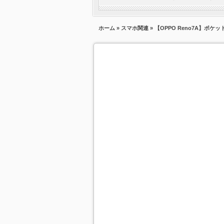
ホーム
»
スマホ関連
» 【OPPO Reno7A】