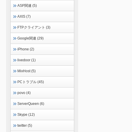
ASP関連 (5)
AXIS (7)
FTPクライアント (3)
Google関連 (29)
iPhone (2)
livedoor (1)
MixHost (5)
PCトラブル (45)
povo (4)
ServerQueen (6)
Skype (12)
twitter (5)