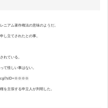
ミレニアム著作権法の意味のようだ。
申し立てされたとの事。
記されている。
って怪しい事はない。
tice.cgi?sID=※※※※
権を主張する申立人が判明した。