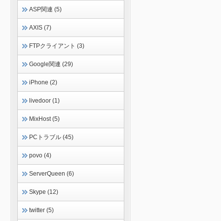
ASP関連 (5)
AXIS (7)
FTPクライアント (3)
Google関連 (29)
iPhone (2)
livedoor (1)
MixHost (5)
PCトラブル (45)
povo (4)
ServerQueen (6)
Skype (12)
twitter (5)