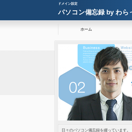
ドメイン設定
パソコン備忘録 by わら
ホーム
日々のパソコン備忘録を綴っています。